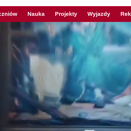
czniów
Nauka
Projekty
Wyjazdy
Rek