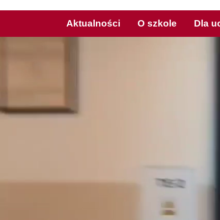
Aktualności
O szkole
Dla u