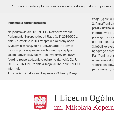
Strona korzysta z plików cookies w celu realizacji usług i zgodnie z
znajdują się w
Informacja Administratora
2. Pana/Pani da
przetwarzane w
Na podstawie art. 13 ust. 1 i 2 Rozporządzenia
internetowej o
Parlamentu Europejskiego i Rady (UE) 2016/679 z
prawnych spocz
dnia 27 kwietnia 2016r. w sprawie ochrony osób
ust.1 lit.c RODO
fizycznych w związku z przetwarzaniem danych
3. jeżeli korzy
osobowych i w sprawie swobodnego przepływu
będącego adres
takich danych oraz uchylenia dyrektywy 95/46/WE
Pan/Pani na pr
(ogólne rozporządzenie o ochronie danych), Dz. U.
udzielenia odp
UE. L. 2016.119.1 z dnia 4 maja 2016r., dalej RODO
4. dane osobo
informuję:
państwowym, or
1. dane Administratora i Inspektora Ochrony Danych
I Liceum Ogóln
im. Mikołaja Kopern