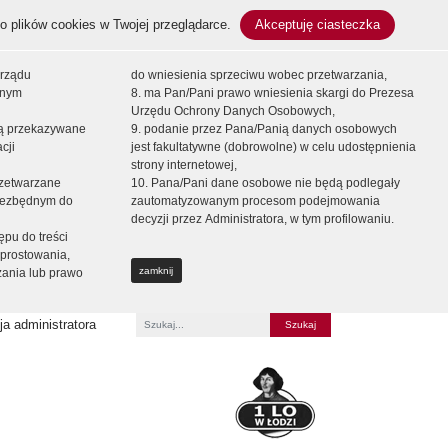
o plików cookies w Twojej przeglądarce.
Akceptuję ciasteczka
orządu
do wniesienia sprzeciwu wobec przetwarzania,
onym
8. ma Pan/Pani prawo wniesienia skargi do Prezesa
Urzędu Ochrony Danych Osobowych,
dą przekazywane
9. podanie przez Pana/Panią danych osobowych
cji
jest fakultatywne (dobrowolne) w celu udostępnienia
strony internetowej,
zetwarzane
10. Pana/Pani dane osobowe nie będą podlegały
niezbędnym do
zautomatyzowanym procesom podejmowania
decyzji przez Administratora, w tym profilowaniu.
ępu do treści
prostowania,
zamknij
zania lub prawo
a administratora
Fraza