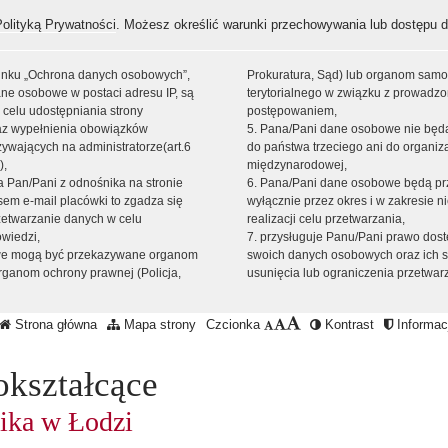
Polityką Prywatności
. Możesz określić warunki przechowywania lub dostępu d
 linku „Ochrona danych osobowych”,
Prokuratura, Sąd) lub organom sam
ne osobowe w postaci adresu IP, są
terytorialnego w związku z prowadz
 celu udostępniania strony
postępowaniem,
raz wypełnienia obowiązków
5. Pana/Pani dane osobowe nie bę
ywających na administratorze(art.6
do państwa trzeciego ani do organiza
),
międzynarodowej,
sta Pan/Pani z odnośnika na stronie
6. Pana/Pani dane osobowe będą pr
em e-mail placówki to zgadza się
wyłącznie przez okres i w zakresie 
zetwarzanie danych w celu
realizacji celu przetwarzania,
owiedzi,
7. przysługuje Panu/Pani prawo dost
we mogą być przekazywane organom
swoich danych osobowych oraz ich s
ganom ochrony prawnej (Policja,
usunięcia lub ograniczenia przetwar
Strona główna
Mapa strony
Czcionka
Kontrast
Informacj
okształcące
ika w Łodzi