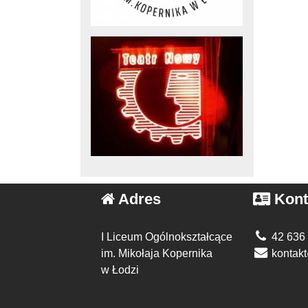
Adres
Kont
I Liceum Ogólnokształcące
42 636
im. Mikołaja Kopernika
kontakt
w Łodzi