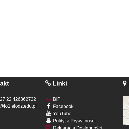
akt
Linki
 27 22 426362722
BIP
@lo1.elodz.edu.pl
Facebook
YouTube
Polityka Prywatności
Deklaracja Dostępności