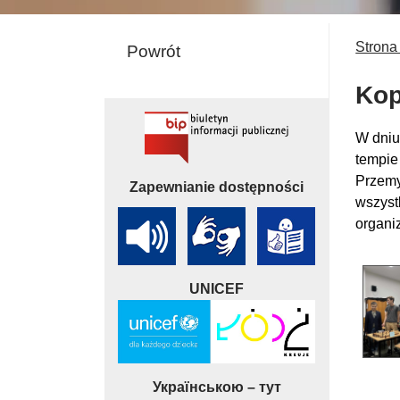
Strona
Powrót
Kop
W dniu
tempie
Przemy
Zapewnianie dostępności
wszyst
organi
UNICEF
Українською – тут