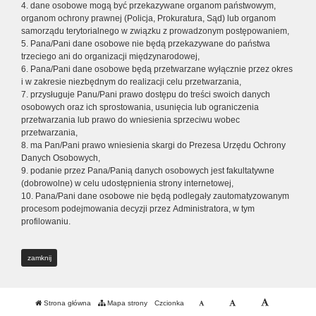
4. dane osobowe mogą być przekazywane organom państwowym,
organom ochrony prawnej (Policja, Prokuratura, Sąd) lub organom
samorządu terytorialnego w związku z prowadzonym postępowaniem,
5. Pana/Pani dane osobowe nie będą przekazywane do państwa
trzeciego ani do organizacji międzynarodowej,
6. Pana/Pani dane osobowe będą przetwarzane wyłącznie przez okres
i w zakresie niezbędnym do realizacji celu przetwarzania,
7. przysługuje Panu/Pani prawo dostępu do treści swoich danych
osobowych oraz ich sprostowania, usunięcia lub ograniczenia
przetwarzania lub prawo do wniesienia sprzeciwu wobec
przetwarzania,
8. ma Pan/Pani prawo wniesienia skargi do Prezesa Urzędu Ochrony
Danych Osobowych,
9. podanie przez Pana/Panią danych osobowych jest fakultatywne
(dobrowolne) w celu udostępnienia strony internetowej,
10. Pana/Pani dane osobowe nie będą podlegały zautomatyzowanym
procesom podejmowania decyzji przez Administratora, w tym
profilowaniu.
zamknij
Strona główna
Mapa strony
Czcionka