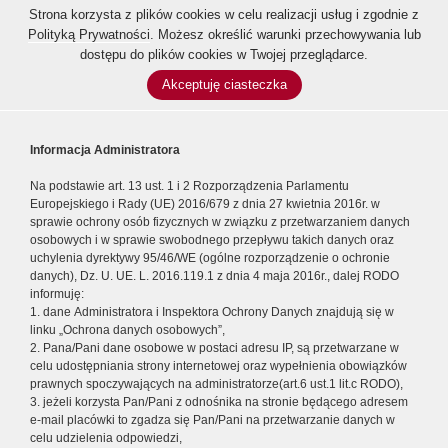
Strona korzysta z plików cookies w celu realizacji usług i zgodnie z
Polityką Prywatności
. Możesz określić warunki przechowywania lub
dostępu do plików cookies w Twojej przeglądarce.
Akceptuję ciasteczka
Informacja Administratora
Na podstawie art. 13 ust. 1 i 2 Rozporządzenia Parlamentu
Europejskiego i Rady (UE) 2016/679 z dnia 27 kwietnia 2016r. w
sprawie ochrony osób fizycznych w związku z przetwarzaniem danych
osobowych i w sprawie swobodnego przepływu takich danych oraz
uchylenia dyrektywy 95/46/WE (ogólne rozporządzenie o ochronie
danych), Dz. U. UE. L. 2016.119.1 z dnia 4 maja 2016r., dalej RODO
informuję:
1. dane Administratora i Inspektora Ochrony Danych znajdują się w
linku „Ochrona danych osobowych”,
2. Pana/Pani dane osobowe w postaci adresu IP, są przetwarzane w
celu udostępniania strony internetowej oraz wypełnienia obowiązków
prawnych spoczywających na administratorze(art.6 ust.1 lit.c RODO),
3. jeżeli korzysta Pan/Pani z odnośnika na stronie będącego adresem
e-mail placówki to zgadza się Pan/Pani na przetwarzanie danych w
celu udzielenia odpowiedzi,