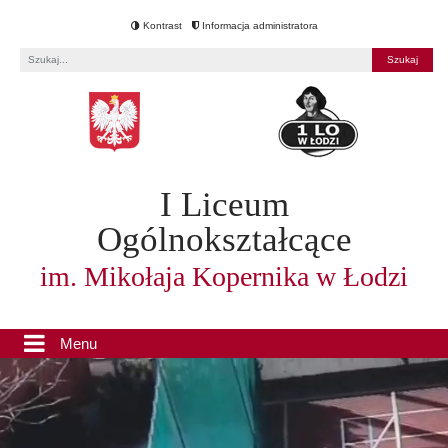
Kontrast
Informacja administratora
Fraza
I Liceum
Ogólnokształcące
im. Mikołaja Kopernika w Łodzi
Menu