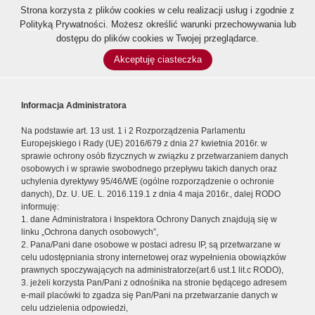
Strona korzysta z plików cookies w celu realizacji usług i zgodnie z
Polityką Prywatności
. Możesz określić warunki przechowywania lub
dostępu do plików cookies w Twojej przeglądarce.
Akceptuję ciasteczka
Informacja Administratora
Na podstawie art. 13 ust. 1 i 2 Rozporządzenia Parlamentu
Europejskiego i Rady (UE) 2016/679 z dnia 27 kwietnia 2016r. w
sprawie ochrony osób fizycznych w związku z przetwarzaniem danych
osobowych i w sprawie swobodnego przepływu takich danych oraz
uchylenia dyrektywy 95/46/WE (ogólne rozporządzenie o ochronie
danych), Dz. U. UE. L. 2016.119.1 z dnia 4 maja 2016r., dalej RODO
informuję:
1. dane Administratora i Inspektora Ochrony Danych znajdują się w
linku „Ochrona danych osobowych”,
2. Pana/Pani dane osobowe w postaci adresu IP, są przetwarzane w
celu udostępniania strony internetowej oraz wypełnienia obowiązków
prawnych spoczywających na administratorze(art.6 ust.1 lit.c RODO),
3. jeżeli korzysta Pan/Pani z odnośnika na stronie będącego adresem
e-mail placówki to zgadza się Pan/Pani na przetwarzanie danych w
celu udzielenia odpowiedzi,