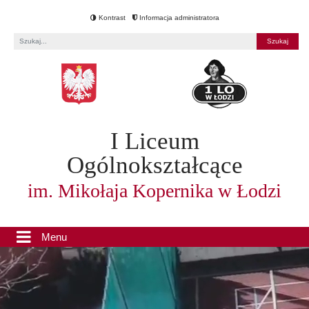
Kontrast
Informacja administratora
Fraza
I Liceum
Ogólnokształcące
im. Mikołaja Kopernika w Łodzi
Menu