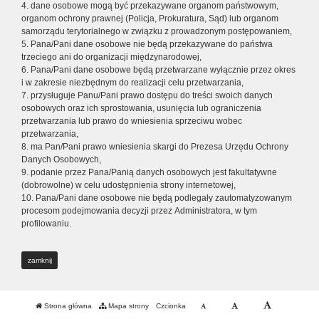
4. dane osobowe mogą być przekazywane organom państwowym,
organom ochrony prawnej (Policja, Prokuratura, Sąd) lub organom
samorządu terytorialnego w związku z prowadzonym postępowaniem,
5. Pana/Pani dane osobowe nie będą przekazywane do państwa
trzeciego ani do organizacji międzynarodowej,
6. Pana/Pani dane osobowe będą przetwarzane wyłącznie przez okres
i w zakresie niezbędnym do realizacji celu przetwarzania,
7. przysługuje Panu/Pani prawo dostępu do treści swoich danych
osobowych oraz ich sprostowania, usunięcia lub ograniczenia
przetwarzania lub prawo do wniesienia sprzeciwu wobec
przetwarzania,
8. ma Pan/Pani prawo wniesienia skargi do Prezesa Urzędu Ochrony
Danych Osobowych,
9. podanie przez Pana/Panią danych osobowych jest fakultatywne
(dobrowolne) w celu udostępnienia strony internetowej,
10. Pana/Pani dane osobowe nie będą podlegały zautomatyzowanym
procesom podejmowania decyzji przez Administratora, w tym
profilowaniu.
zamknij
Strona główna
Mapa strony
Czcionka