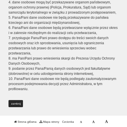
4. dane osobowe mogą być przekazywane organom państwowym,
organom ochrony prawnej (Policja, Prokuratura, Sąd) lub organom
samorządu terytorialnego w związku z prowadzonym postępowaniem,
5. Pana/Pani dane osobowe nie będą przekazywane do państwa
trzeciego ani do organizacji międzynarodowej,
6. Pana/Pani dane osobowe będą przetwarzane wyłącznie przez okres
i w zakresie niezbędnym do realizacji celu przetwarzania,
7. przysługuje Panu/Pani prawo dostępu do treści swoich danych
osobowych oraz ich sprostowania, usunięcia lub ograniczenia
przetwarzania lub prawo do wniesienia sprzeciwu wobec
przetwarzania,
8. ma Pan/Pani prawo wniesienia skargi do Prezesa Urzędu Ochrony
Danych Osobowych,
9. podanie przez Pana/Panią danych osobowych jest fakultatywne
(dobrowolne) w celu udostępnienia strony internetowej,
10. Pana/Pani dane osobowe nie będą podlegały zautomatyzowanym
procesom podejmowania decyzji przez Administratora, w tym
profilowaniu.
zamknij
Strona główna
Mapa strony
Czcionka