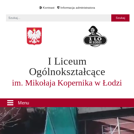
Kontrast
Informacja administratora
Fraza
I Liceum
Ogólnokształcące
im. Mikołaja Kopernika w Łodzi
Menu