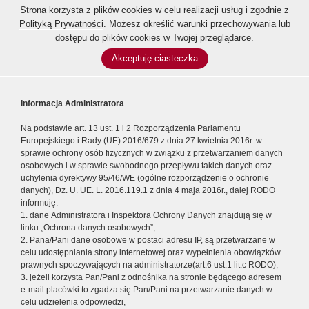
Strona korzysta z plików cookies w celu realizacji usług i zgodnie z
Polityką Prywatności
. Możesz określić warunki przechowywania lub
dostępu do plików cookies w Twojej przeglądarce.
Akceptuję ciasteczka
Informacja Administratora
Na podstawie art. 13 ust. 1 i 2 Rozporządzenia Parlamentu
Europejskiego i Rady (UE) 2016/679 z dnia 27 kwietnia 2016r. w
sprawie ochrony osób fizycznych w związku z przetwarzaniem danych
osobowych i w sprawie swobodnego przepływu takich danych oraz
uchylenia dyrektywy 95/46/WE (ogólne rozporządzenie o ochronie
danych), Dz. U. UE. L. 2016.119.1 z dnia 4 maja 2016r., dalej RODO
informuję:
1. dane Administratora i Inspektora Ochrony Danych znajdują się w
linku „Ochrona danych osobowych”,
2. Pana/Pani dane osobowe w postaci adresu IP, są przetwarzane w
celu udostępniania strony internetowej oraz wypełnienia obowiązków
prawnych spoczywających na administratorze(art.6 ust.1 lit.c RODO),
3. jeżeli korzysta Pan/Pani z odnośnika na stronie będącego adresem
e-mail placówki to zgadza się Pan/Pani na przetwarzanie danych w
celu udzielenia odpowiedzi,