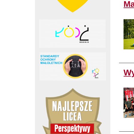
Ma
Wy