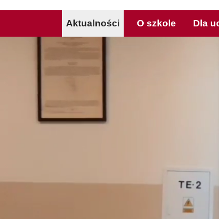
Aktualności
O szkole
Dla u