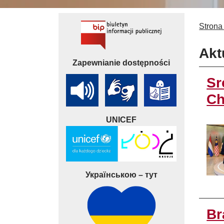
Strona
Akt
Zapewnianie dostępności
Sr
Ch
UNICEF
Українською – тут
Br