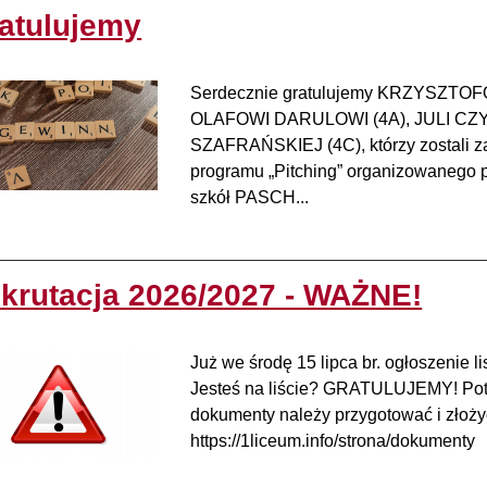
atulujemy
Serdecznie gratulujemy KRZYSZT
OLAFOWI DARULOWI (4A), JULI CZ
SZAFRAŃSKIEJ (4C), którzy zostali 
programu „Pitching” organizowanego p
szkół PASCH...
krutacja 2026/2027 - WAŻNE!
Już we środę 15 lipca br. ogłoszenie 
Jesteś na liście? GRATULUJEMY! Potw
dokumenty należy przygotować i złoży
https://1liceum.info/strona/dokumenty