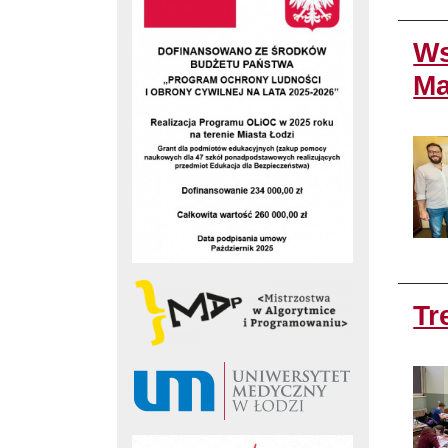
Ws
Ma
Tr