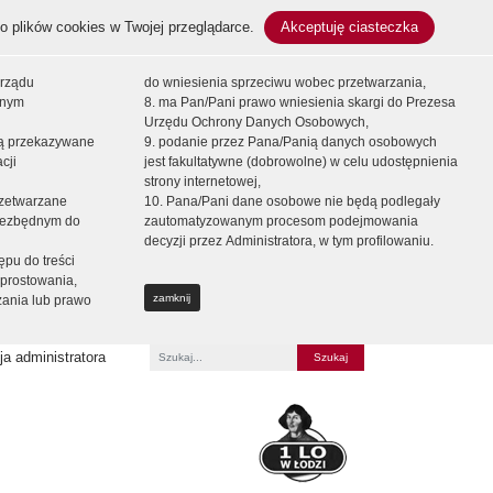
o plików cookies w Twojej przeglądarce.
Akceptuję ciasteczka
orządu
do wniesienia sprzeciwu wobec przetwarzania,
onym
8. ma Pan/Pani prawo wniesienia skargi do Prezesa
Urzędu Ochrony Danych Osobowych,
dą przekazywane
9. podanie przez Pana/Panią danych osobowych
cji
jest fakultatywne (dobrowolne) w celu udostępnienia
strony internetowej,
zetwarzane
10. Pana/Pani dane osobowe nie będą podlegały
niezbędnym do
zautomatyzowanym procesom podejmowania
decyzji przez Administratora, w tym profilowaniu.
ępu do treści
prostowania,
zamknij
zania lub prawo
a administratora
Fraza