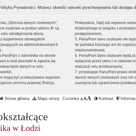
Polityką Prywatności
. Możesz określić warunki przechowywania lub dostępu d
 linku „Ochrona danych osobowych”,
Prokuratura, Sąd) lub organom sam
ne osobowe w postaci adresu IP, są
terytorialnego w związku z prowadz
 celu udostępniania strony
postępowaniem,
raz wypełnienia obowiązków
5. Pana/Pani dane osobowe nie bę
ywających na administratorze(art.6
do państwa trzeciego ani do organiza
),
międzynarodowej,
sta Pan/Pani z odnośnika na stronie
6. Pana/Pani dane osobowe będą pr
em e-mail placówki to zgadza się
wyłącznie przez okres i w zakresie 
zetwarzanie danych w celu
realizacji celu przetwarzania,
owiedzi,
7. przysługuje Panu/Pani prawo dost
we mogą być przekazywane organom
swoich danych osobowych oraz ich s
ganom ochrony prawnej (Policja,
usunięcia lub ograniczenia przetwar
Strona główna
Mapa strony
Czcionka
Kontrast
Informacj
okształcące
ika w Łodzi