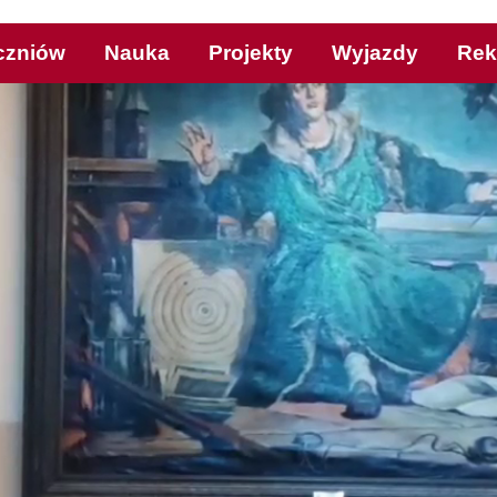
czniów
Nauka
Projekty
Wyjazdy
Rek