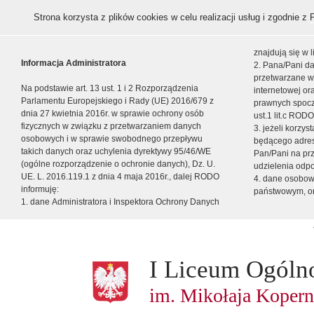
Strona korzysta z plików cookies w celu realizacji usług i zgodnie z
znajdują się w
Informacja Administratora
2. Pana/Pani da
przetwarzane w
Na podstawie art. 13 ust. 1 i 2 Rozporządzenia
internetowej o
Parlamentu Europejskiego i Rady (UE) 2016/679 z
prawnych spocz
dnia 27 kwietnia 2016r. w sprawie ochrony osób
ust.1 lit.c RODO
fizycznych w związku z przetwarzaniem danych
3. jeżeli korzy
osobowych i w sprawie swobodnego przepływu
będącego adres
takich danych oraz uchylenia dyrektywy 95/46/WE
Pan/Pani na pr
(ogólne rozporządzenie o ochronie danych), Dz. U.
udzielenia odp
UE. L. 2016.119.1 z dnia 4 maja 2016r., dalej RODO
4. dane osobo
informuję:
państwowym, or
1. dane Administratora i Inspektora Ochrony Danych
I Liceum Ogóln
im. Mikołaja Kopern