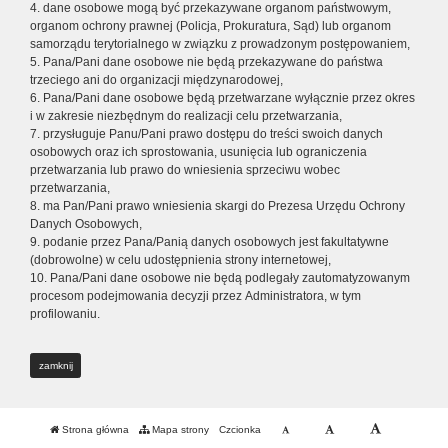
4. dane osobowe mogą być przekazywane organom państwowym,
organom ochrony prawnej (Policja, Prokuratura, Sąd) lub organom
samorządu terytorialnego w związku z prowadzonym postępowaniem,
5. Pana/Pani dane osobowe nie będą przekazywane do państwa
trzeciego ani do organizacji międzynarodowej,
6. Pana/Pani dane osobowe będą przetwarzane wyłącznie przez okres
i w zakresie niezbędnym do realizacji celu przetwarzania,
7. przysługuje Panu/Pani prawo dostępu do treści swoich danych
osobowych oraz ich sprostowania, usunięcia lub ograniczenia
przetwarzania lub prawo do wniesienia sprzeciwu wobec
przetwarzania,
8. ma Pan/Pani prawo wniesienia skargi do Prezesa Urzędu Ochrony
Danych Osobowych,
9. podanie przez Pana/Panią danych osobowych jest fakultatywne
(dobrowolne) w celu udostępnienia strony internetowej,
10. Pana/Pani dane osobowe nie będą podlegały zautomatyzowanym
procesom podejmowania decyzji przez Administratora, w tym
profilowaniu.
zamknij
Strona główna
Mapa strony
Czcionka