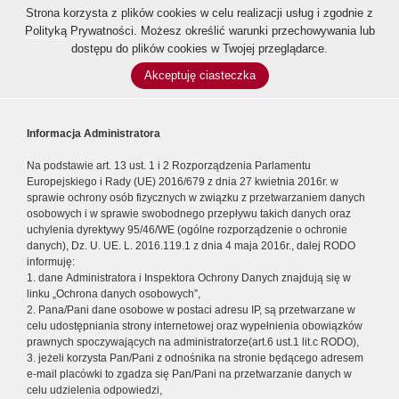
Strona korzysta z plików cookies w celu realizacji usług i zgodnie z
Polityką Prywatności
. Możesz określić warunki przechowywania lub
dostępu do plików cookies w Twojej przeglądarce.
Akceptuję ciasteczka
Informacja Administratora
Na podstawie art. 13 ust. 1 i 2 Rozporządzenia Parlamentu
Europejskiego i Rady (UE) 2016/679 z dnia 27 kwietnia 2016r. w
sprawie ochrony osób fizycznych w związku z przetwarzaniem danych
osobowych i w sprawie swobodnego przepływu takich danych oraz
uchylenia dyrektywy 95/46/WE (ogólne rozporządzenie o ochronie
danych), Dz. U. UE. L. 2016.119.1 z dnia 4 maja 2016r., dalej RODO
informuję:
1. dane Administratora i Inspektora Ochrony Danych znajdują się w
linku „Ochrona danych osobowych”,
2. Pana/Pani dane osobowe w postaci adresu IP, są przetwarzane w
celu udostępniania strony internetowej oraz wypełnienia obowiązków
prawnych spoczywających na administratorze(art.6 ust.1 lit.c RODO),
3. jeżeli korzysta Pan/Pani z odnośnika na stronie będącego adresem
e-mail placówki to zgadza się Pan/Pani na przetwarzanie danych w
celu udzielenia odpowiedzi,