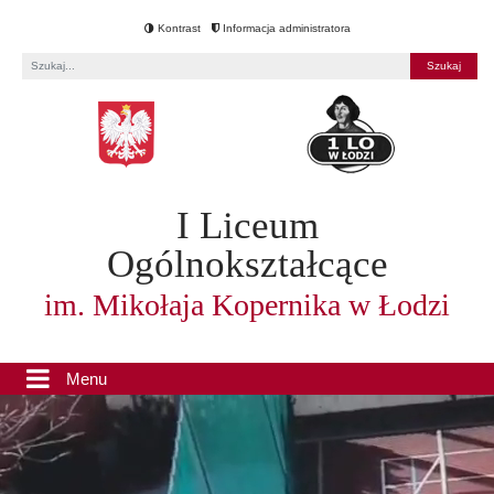
Kontrast
Informacja administratora
Fraza
I Liceum
Ogólnokształcące
im. Mikołaja Kopernika w Łodzi
Menu