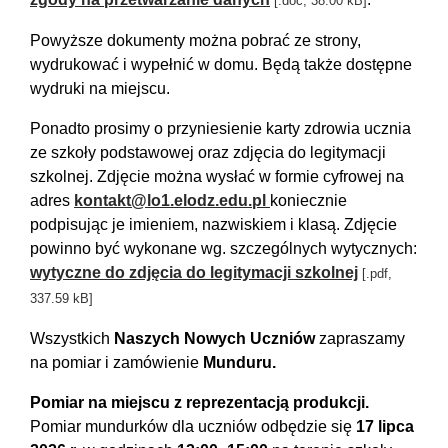
[.doc, 38.00 kB]
Powyższe dokumenty można pobrać ze strony,
wydrukować i wypełnić w domu. Będą także dostępne
wydruki na miejscu.
Ponadto prosimy o przyniesienie karty zdrowia ucznia
ze szkoły podstawowej oraz zdjęcia do legitymacji
szkolnej. Zdjęcie można wysłać w formie cyfrowej na
adres
kontakt@lo1.elodz.edu.pl
koniecznie
podpisując je imieniem, nazwiskiem i klasą. Zdjęcie
powinno być wykonane wg. szczególnych wytycznych:
wytyczne do zdjęcia do legitymacji szkolnej
[.pdf,
337.59 kB]
Wszystkich
Naszych Nowych Uczniów
zapraszamy
na pomiar i zamówienie
Munduru.
Pomiar na miejscu z reprezentacją produkcji.
Pomiar mundurków dla uczniów odbędzie się
17 lipca