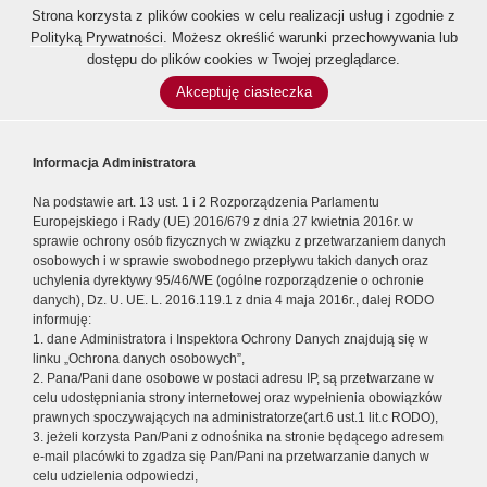
Strona korzysta z plików cookies w celu realizacji usług i zgodnie z
Polityką Prywatności
. Możesz określić warunki przechowywania lub
dostępu do plików cookies w Twojej przeglądarce.
Akceptuję ciasteczka
Informacja Administratora
Na podstawie art. 13 ust. 1 i 2 Rozporządzenia Parlamentu
Europejskiego i Rady (UE) 2016/679 z dnia 27 kwietnia 2016r. w
sprawie ochrony osób fizycznych w związku z przetwarzaniem danych
osobowych i w sprawie swobodnego przepływu takich danych oraz
uchylenia dyrektywy 95/46/WE (ogólne rozporządzenie o ochronie
danych), Dz. U. UE. L. 2016.119.1 z dnia 4 maja 2016r., dalej RODO
informuję:
1. dane Administratora i Inspektora Ochrony Danych znajdują się w
linku „Ochrona danych osobowych”,
2. Pana/Pani dane osobowe w postaci adresu IP, są przetwarzane w
celu udostępniania strony internetowej oraz wypełnienia obowiązków
prawnych spoczywających na administratorze(art.6 ust.1 lit.c RODO),
3. jeżeli korzysta Pan/Pani z odnośnika na stronie będącego adresem
e-mail placówki to zgadza się Pan/Pani na przetwarzanie danych w
celu udzielenia odpowiedzi,