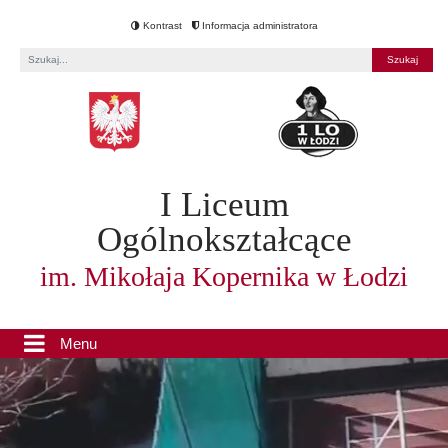
Kontrast
Informacja administratora
Fraza
I Liceum
Ogólnokształcące
im. Mikołaja Kopernika w Łodzi
Menu