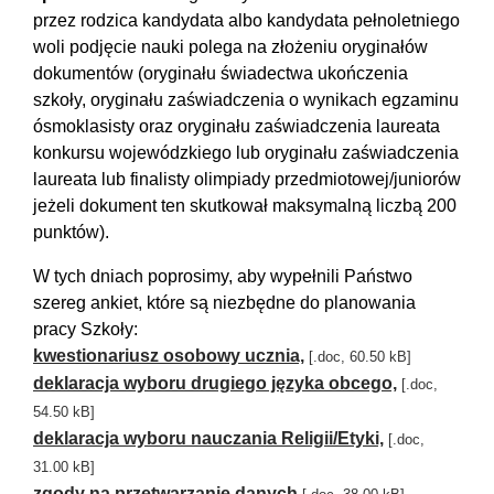
przez rodzica kandydata albo kandydata pełnoletniego
woli podjęcie nauki polega na złożeniu oryginałów
dokumentów (oryginału świadectwa ukończenia
szkoły, oryginału zaświadczenia o wynikach egzaminu
ósmoklasisty oraz oryginału zaświadczenia laureata
konkursu wojewódzkiego lub oryginału zaświadczenia
laureata lub finalisty olimpiady przedmiotowej/juniorów
jeżeli dokument ten skutkował maksymalną liczbą 200
punktów).
W tych dniach poprosimy, aby wypełnili Państwo
szereg ankiet, które są niezbędne do planowania
pracy Szkoły:
kwestionariusz osobowy ucznia,
[.doc, 60.50 kB]
deklaracja wyboru drugiego języka obcego,
[.doc,
54.50 kB]
deklaracja wyboru nauczania Religii/Etyki,
[.doc,
31.00 kB]
zgody na przetwarzanie danych
.