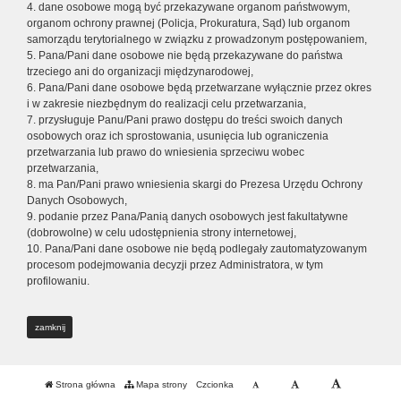
4. dane osobowe mogą być przekazywane organom państwowym,
organom ochrony prawnej (Policja, Prokuratura, Sąd) lub organom
samorządu terytorialnego w związku z prowadzonym postępowaniem,
5. Pana/Pani dane osobowe nie będą przekazywane do państwa
trzeciego ani do organizacji międzynarodowej,
6. Pana/Pani dane osobowe będą przetwarzane wyłącznie przez okres
i w zakresie niezbędnym do realizacji celu przetwarzania,
7. przysługuje Panu/Pani prawo dostępu do treści swoich danych
osobowych oraz ich sprostowania, usunięcia lub ograniczenia
przetwarzania lub prawo do wniesienia sprzeciwu wobec
przetwarzania,
8. ma Pan/Pani prawo wniesienia skargi do Prezesa Urzędu Ochrony
Danych Osobowych,
9. podanie przez Pana/Panią danych osobowych jest fakultatywne
(dobrowolne) w celu udostępnienia strony internetowej,
10. Pana/Pani dane osobowe nie będą podlegały zautomatyzowanym
procesom podejmowania decyzji przez Administratora, w tym
profilowaniu.
zamknij
Strona główna
Mapa strony
Czcionka