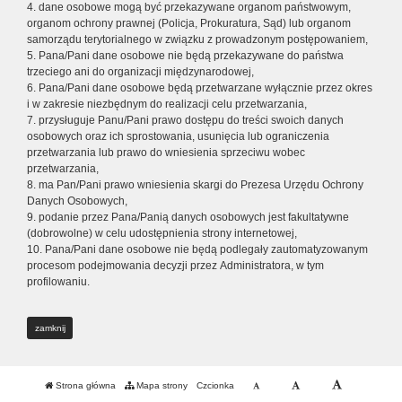
4. dane osobowe mogą być przekazywane organom państwowym,
organom ochrony prawnej (Policja, Prokuratura, Sąd) lub organom
samorządu terytorialnego w związku z prowadzonym postępowaniem,
5. Pana/Pani dane osobowe nie będą przekazywane do państwa
trzeciego ani do organizacji międzynarodowej,
6. Pana/Pani dane osobowe będą przetwarzane wyłącznie przez okres
i w zakresie niezbędnym do realizacji celu przetwarzania,
7. przysługuje Panu/Pani prawo dostępu do treści swoich danych
osobowych oraz ich sprostowania, usunięcia lub ograniczenia
przetwarzania lub prawo do wniesienia sprzeciwu wobec
przetwarzania,
8. ma Pan/Pani prawo wniesienia skargi do Prezesa Urzędu Ochrony
Danych Osobowych,
9. podanie przez Pana/Panią danych osobowych jest fakultatywne
(dobrowolne) w celu udostępnienia strony internetowej,
10. Pana/Pani dane osobowe nie będą podlegały zautomatyzowanym
procesom podejmowania decyzji przez Administratora, w tym
profilowaniu.
zamknij
Strona główna
Mapa strony
Czcionka