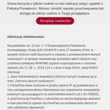
Strona korzysta z plików cookies w celu realizacji usług i zgodnie z
Polityką Prywatności
. Możesz określić warunki przechowywania lub
dostępu do plików cookies w Twojej przeglądarce.
Akceptuję ciasteczka
Informacja Administratora
Na podstawie art. 13 ust. 1 i 2 Rozporządzenia Parlamentu
Europejskiego i Rady (UE) 2016/679 z dnia 27 kwietnia 2016r. w
sprawie ochrony osób fizycznych w związku z przetwarzaniem danych
osobowych i w sprawie swobodnego przepływu takich danych oraz
uchylenia dyrektywy 95/46/WE (ogólne rozporządzenie o ochronie
danych), Dz. U. UE. L. 2016.119.1 z dnia 4 maja 2016r., dalej RODO
informuję:
1. dane Administratora i Inspektora Ochrony Danych znajdują się w
linku „Ochrona danych osobowych”,
2. Pana/Pani dane osobowe w postaci adresu IP, są przetwarzane w
celu udostępniania strony internetowej oraz wypełnienia obowiązków
prawnych spoczywających na administratorze(art.6 ust.1 lit.c RODO),
3. jeżeli korzysta Pan/Pani z odnośnika na stronie będącego adresem
e-mail placówki to zgadza się Pan/Pani na przetwarzanie danych w
celu udzielenia odpowiedzi,