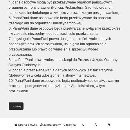
4. dane osobowe mogą być przekazywane organom państwowym,
organom ochrony prawnej (Policja, Prokuratura, Sąd) lub organom
samorządu terytorialnego w związku z prowadzonym postępowaniem,
5. Pana/Pani dane osobowe nie będą przekazywane do państwa
trzeciego ani do organizacji międzynarodowej,
6. Pana/Pani dane osobowe będą przetwarzane wyłącznie przez okres
i w zakresie niezbędnym do realizacji celu przetwarzania,
7. przysługuje Panu/Pani prawo dostępu do treści swoich danych
osobowych oraz ich sprostowania, usunięcia lub ograniczenia
przetwarzania lub prawo do wniesienia sprzeciwu wobec
przetwarzania,
8. ma Pan/Pani prawo wniesienia skargi do Prezesa Urzędu Ochrony
Danych Osobowych,
9. podanie przez Pana/Panią danych osobowych jest fakultatywne
(dobrowolne) w celu udostępnienia strony internetowej,
10. Pana/Pani dane osobowe nie będą podlegały zautomatyzowanym
procesom podejmowania decyzji przez Administratora, w tym
profilowaniu.
zamknij
Strona główna
Mapa strony
Czcionka