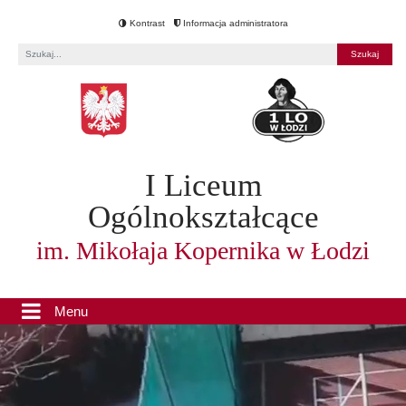
Kontrast
Informacja administratora
Fraza
I Liceum
Ogólnokształcące
im. Mikołaja Kopernika w Łodzi
Menu