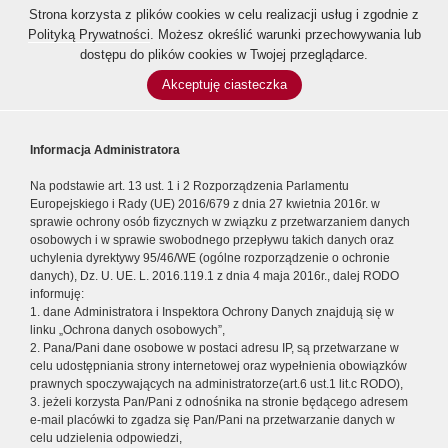
Strona korzysta z plików cookies w celu realizacji usług i zgodnie z
Polityką Prywatności
. Możesz określić warunki przechowywania lub
dostępu do plików cookies w Twojej przeglądarce.
Akceptuję ciasteczka
Informacja Administratora
Na podstawie art. 13 ust. 1 i 2 Rozporządzenia Parlamentu
Europejskiego i Rady (UE) 2016/679 z dnia 27 kwietnia 2016r. w
sprawie ochrony osób fizycznych w związku z przetwarzaniem danych
osobowych i w sprawie swobodnego przepływu takich danych oraz
uchylenia dyrektywy 95/46/WE (ogólne rozporządzenie o ochronie
danych), Dz. U. UE. L. 2016.119.1 z dnia 4 maja 2016r., dalej RODO
informuję:
1. dane Administratora i Inspektora Ochrony Danych znajdują się w
linku „Ochrona danych osobowych”,
2. Pana/Pani dane osobowe w postaci adresu IP, są przetwarzane w
celu udostępniania strony internetowej oraz wypełnienia obowiązków
prawnych spoczywających na administratorze(art.6 ust.1 lit.c RODO),
3. jeżeli korzysta Pan/Pani z odnośnika na stronie będącego adresem
e-mail placówki to zgadza się Pan/Pani na przetwarzanie danych w
celu udzielenia odpowiedzi,