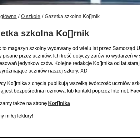
 główna
O szkole
Gazetka szkolna Ko[]rnik
etka szkolna Ko[]rnik
ik to magazyn szkolny wydawany od wielu lat przez Samorząd U
ły pisane przez uczniów. Ich treść dotyczy zarówno wydarzeń w s
resowań jedynkowiczów. Kolejne redakcje Ko[]rnika od lat sta
wyróżniające uczniów naszej szkoły. XD
y Ko[]rnika z chęcią publikują wszelką twórczość uczniów szk
ją jest bezpośrednia rozmowa lub kontakt poprzez Internet.
Fac
zamy także na stronę
Kor[]nika
 miłej lektury!