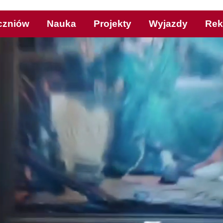
czniów
Nauka
Projekty
Wyjazdy
Rek