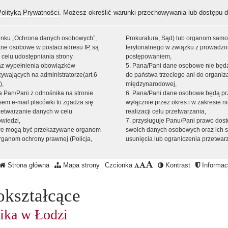
Polityką Prywatności
. Możesz określić warunki przechowywania lub dostępu d
 linku „Ochrona danych osobowych”,
Prokuratura, Sąd) lub organom sam
ne osobowe w postaci adresu IP, są
terytorialnego w związku z prowadz
 celu udostępniania strony
postępowaniem,
raz wypełnienia obowiązków
5. Pana/Pani dane osobowe nie bę
ywających na administratorze(art.6
do państwa trzeciego ani do organiza
),
międzynarodowej,
sta Pan/Pani z odnośnika na stronie
6. Pana/Pani dane osobowe będą pr
em e-mail placówki to zgadza się
wyłącznie przez okres i w zakresie 
zetwarzanie danych w celu
realizacji celu przetwarzania,
owiedzi,
7. przysługuje Panu/Pani prawo dost
we mogą być przekazywane organom
swoich danych osobowych oraz ich s
ganom ochrony prawnej (Policja,
usunięcia lub ograniczenia przetwar
Strona główna
Mapa strony
Czcionka
Kontrast
Informacj
okształcące
ika w Łodzi