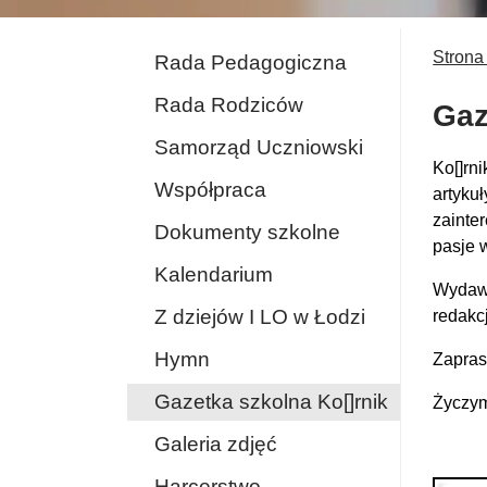
Strona
Rada Pedagogiczna
Rada Rodziców
Gaz
Samorząd Uczniowski
Ko[]rn
Współpraca
artyku
zainte
Dokumenty szkolne
pasje 
Kalendarium
Wydawc
Z dziejów I LO w Łodzi
redakc
Hymn
Zapras
Gazetka szkolna Ko[]rnik
Życzymy
Galeria zdjęć
Harcerstwo