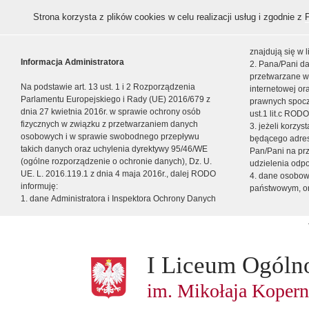
Strona korzysta z plików cookies w celu realizacji usług i zgodnie z
znajdują się w
Informacja Administratora
2. Pana/Pani da
przetwarzane w
Na podstawie art. 13 ust. 1 i 2 Rozporządzenia
internetowej o
Parlamentu Europejskiego i Rady (UE) 2016/679 z
prawnych spocz
dnia 27 kwietnia 2016r. w sprawie ochrony osób
ust.1 lit.c RODO
fizycznych w związku z przetwarzaniem danych
3. jeżeli korzy
osobowych i w sprawie swobodnego przepływu
będącego adres
takich danych oraz uchylenia dyrektywy 95/46/WE
Pan/Pani na pr
(ogólne rozporządzenie o ochronie danych), Dz. U.
udzielenia odp
UE. L. 2016.119.1 z dnia 4 maja 2016r., dalej RODO
4. dane osobo
informuję:
państwowym, or
1. dane Administratora i Inspektora Ochrony Danych
I Liceum Ogóln
im. Mikołaja Kopern