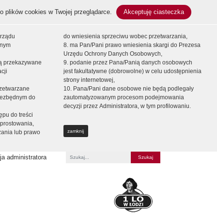
o plików cookies w Twojej przeglądarce.
Akceptuję ciasteczka
orządu
do wniesienia sprzeciwu wobec przetwarzania,
onym
8. ma Pan/Pani prawo wniesienia skargi do Prezesa
Urzędu Ochrony Danych Osobowych,
dą przekazywane
9. podanie przez Pana/Panią danych osobowych
cji
jest fakultatywne (dobrowolne) w celu udostępnienia
strony internetowej,
zetwarzane
10. Pana/Pani dane osobowe nie będą podlegały
niezbędnym do
zautomatyzowanym procesom podejmowania
decyzji przez Administratora, w tym profilowaniu.
ępu do treści
prostowania,
zamknij
zania lub prawo
a administratora
Fraza