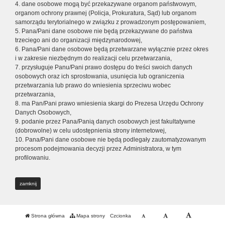
4. dane osobowe mogą być przekazywane organom państwowym,
organom ochrony prawnej (Policja, Prokuratura, Sąd) lub organom
samorządu terytorialnego w związku z prowadzonym postępowaniem,
5. Pana/Pani dane osobowe nie będą przekazywane do państwa
trzeciego ani do organizacji międzynarodowej,
6. Pana/Pani dane osobowe będą przetwarzane wyłącznie przez okres
i w zakresie niezbędnym do realizacji celu przetwarzania,
7. przysługuje Panu/Pani prawo dostępu do treści swoich danych
osobowych oraz ich sprostowania, usunięcia lub ograniczenia
przetwarzania lub prawo do wniesienia sprzeciwu wobec
przetwarzania,
8. ma Pan/Pani prawo wniesienia skargi do Prezesa Urzędu Ochrony
Danych Osobowych,
9. podanie przez Pana/Panią danych osobowych jest fakultatywne
(dobrowolne) w celu udostępnienia strony internetowej,
10. Pana/Pani dane osobowe nie będą podlegały zautomatyzowanym
procesom podejmowania decyzji przez Administratora, w tym
profilowaniu.
zamknij
Strona główna
Mapa strony
Czcionka