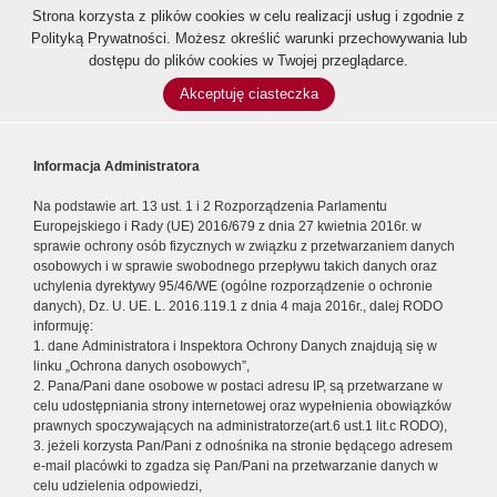
Strona korzysta z plików cookies w celu realizacji usług i zgodnie z
Polityką Prywatności
. Możesz określić warunki przechowywania lub
dostępu do plików cookies w Twojej przeglądarce.
Akceptuję ciasteczka
Informacja Administratora
Na podstawie art. 13 ust. 1 i 2 Rozporządzenia Parlamentu
Europejskiego i Rady (UE) 2016/679 z dnia 27 kwietnia 2016r. w
sprawie ochrony osób fizycznych w związku z przetwarzaniem danych
osobowych i w sprawie swobodnego przepływu takich danych oraz
uchylenia dyrektywy 95/46/WE (ogólne rozporządzenie o ochronie
danych), Dz. U. UE. L. 2016.119.1 z dnia 4 maja 2016r., dalej RODO
informuję:
1. dane Administratora i Inspektora Ochrony Danych znajdują się w
linku „Ochrona danych osobowych”,
2. Pana/Pani dane osobowe w postaci adresu IP, są przetwarzane w
celu udostępniania strony internetowej oraz wypełnienia obowiązków
prawnych spoczywających na administratorze(art.6 ust.1 lit.c RODO),
3. jeżeli korzysta Pan/Pani z odnośnika na stronie będącego adresem
e-mail placówki to zgadza się Pan/Pani na przetwarzanie danych w
celu udzielenia odpowiedzi,