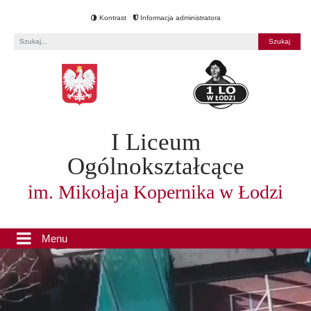
Kontrast
Informacja administratora
Fraza
I Liceum
Ogólnokształcące
im. Mikołaja Kopernika w Łodzi
Menu