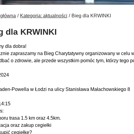
 główna
Kategoria: aktualności
Bieg dla KRWINKI
g dla KRWINKI
y dla dobra!
znie zapraszamy na Bieg Charytatywny organizowany w celu wspa
dbać o zdrowie, ale przede wszystkim pomóc tym, którzy tego p
?
2024
?
aden-Powella w Łodzi na ulicy Stanisława Małachowskiego 8
14:15
s:
oru trasa 1.5 km oraz 4.5km.
racja oraz zakup cegiełki
kupić cegiełkę?