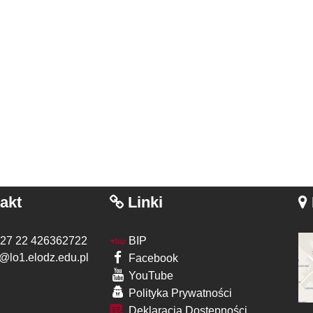
akt
Linki
 27 22 426362722
BIP
@lo1.elodz.edu.pl
Facebook
YouTube
Polityka Prywatności
Deklaracja Dostępności