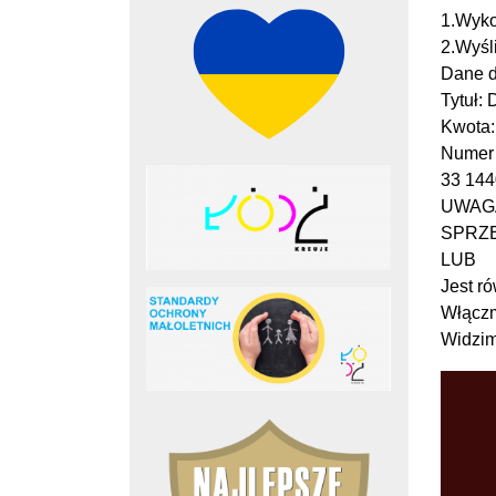
1.Wyko
2.Wyśl
Dane d
Tytuł:
Kwota:
Numer 
33 144
UWAG
SPRZE
LUB
Jest r
Włączm
Widzimy