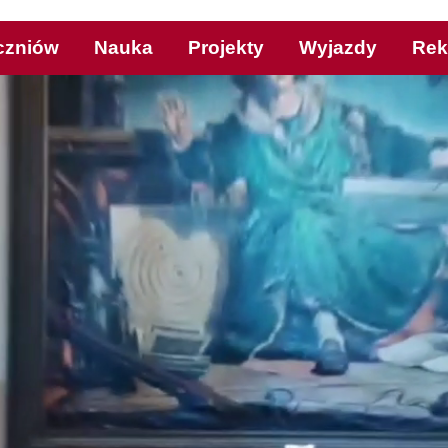
czniów
Nauka
Projekty
Wyjazdy
Rek