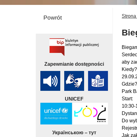
Strona
Powrót
Bie
Biegam
Serdec
aby za
Zapewnianie dostępności
Kiedy
29.09.
Gdzie
Park B
Start:
UNICEF
10:30-
Dystan
Do wyb
Rejest
Українською – тут
Jak za