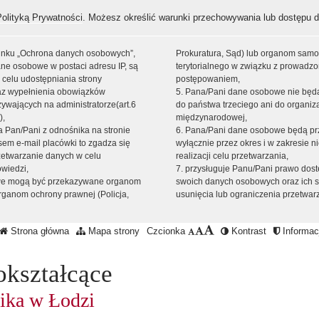
Polityką Prywatności
. Możesz określić warunki przechowywania lub dostępu d
 linku „Ochrona danych osobowych”,
Prokuratura, Sąd) lub organom sam
ne osobowe w postaci adresu IP, są
terytorialnego w związku z prowadz
 celu udostępniania strony
postępowaniem,
raz wypełnienia obowiązków
5. Pana/Pani dane osobowe nie bę
ywających na administratorze(art.6
do państwa trzeciego ani do organiza
),
międzynarodowej,
sta Pan/Pani z odnośnika na stronie
6. Pana/Pani dane osobowe będą pr
em e-mail placówki to zgadza się
wyłącznie przez okres i w zakresie 
zetwarzanie danych w celu
realizacji celu przetwarzania,
owiedzi,
7. przysługuje Panu/Pani prawo dost
we mogą być przekazywane organom
swoich danych osobowych oraz ich s
ganom ochrony prawnej (Policja,
usunięcia lub ograniczenia przetwar
Strona główna
Mapa strony
Czcionka
Kontrast
Informacj
okształcące
ika w Łodzi