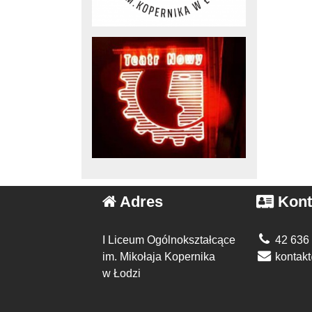
Adres
Kont
I Liceum Ogólnokształcące
42 636
im. Mikołaja Kopernika
kontakt
w Łodzi