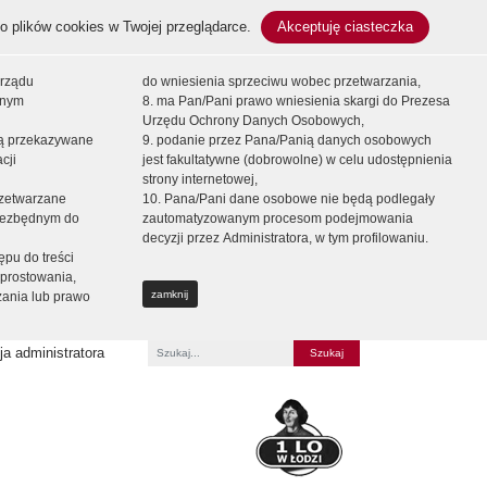
o plików cookies w Twojej przeglądarce.
Akceptuję ciasteczka
orządu
do wniesienia sprzeciwu wobec przetwarzania,
onym
8. ma Pan/Pani prawo wniesienia skargi do Prezesa
Urzędu Ochrony Danych Osobowych,
dą przekazywane
9. podanie przez Pana/Panią danych osobowych
cji
jest fakultatywne (dobrowolne) w celu udostępnienia
strony internetowej,
zetwarzane
10. Pana/Pani dane osobowe nie będą podlegały
niezbędnym do
zautomatyzowanym procesom podejmowania
decyzji przez Administratora, w tym profilowaniu.
ępu do treści
prostowania,
zamknij
zania lub prawo
a administratora
Fraza