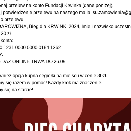
naj przelew na konto Fundacji Krwinka (dane poniżej).
ij potwierdzenie przelewu na naszego maila: su.zamowienia@
o przelewu:
 DAROWIZNA, Bieg dla KRWINKI 2024, Imię i nazwisko uczestnik
 20 zł
konta:
0 1231 0000 0000 0184 1262
A
DAŻ ONLINE TRWA DO 26.09
ównież opcja kupna cegiełki na miejscu w cenie 30zł.
y się razem w pomoc! Każdy krok ma znaczenie.
 się na starcie!