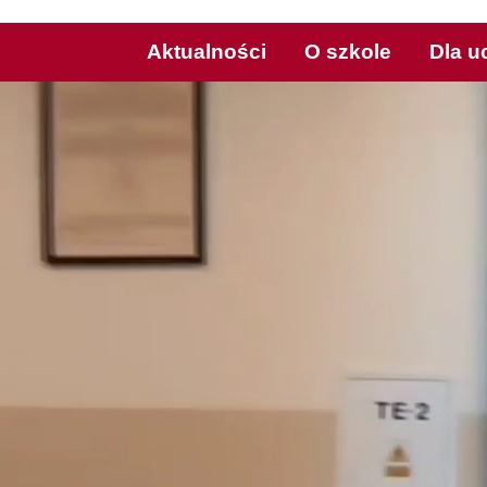
Aktualności
O szkole
Dla u