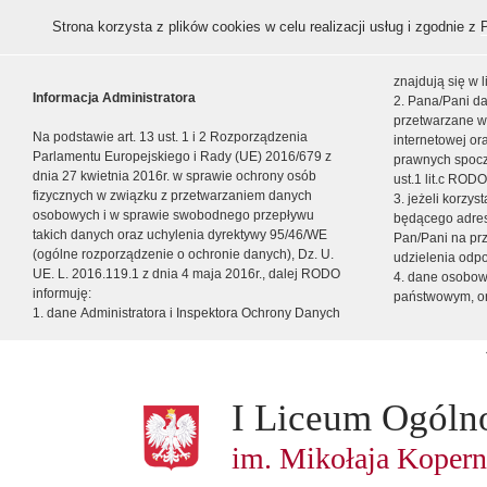
Strona korzysta z plików cookies w celu realizacji usług i zgodnie z
znajdują się w
Informacja Administratora
2. Pana/Pani da
przetwarzane w
Na podstawie art. 13 ust. 1 i 2 Rozporządzenia
internetowej o
Parlamentu Europejskiego i Rady (UE) 2016/679 z
prawnych spocz
dnia 27 kwietnia 2016r. w sprawie ochrony osób
ust.1 lit.c RODO
fizycznych w związku z przetwarzaniem danych
3. jeżeli korzy
osobowych i w sprawie swobodnego przepływu
będącego adres
takich danych oraz uchylenia dyrektywy 95/46/WE
Pan/Pani na pr
(ogólne rozporządzenie o ochronie danych), Dz. U.
udzielenia odp
UE. L. 2016.119.1 z dnia 4 maja 2016r., dalej RODO
4. dane osobo
informuję:
państwowym, or
1. dane Administratora i Inspektora Ochrony Danych
I Liceum Ogóln
im. Mikołaja Kopern