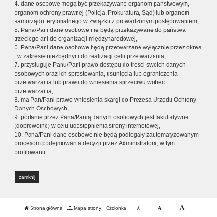
4. dane osobowe mogą być przekazywane organom państwowym,
organom ochrony prawnej (Policja, Prokuratura, Sąd) lub organom
samorządu terytorialnego w związku z prowadzonym postępowaniem,
5. Pana/Pani dane osobowe nie będą przekazywane do państwa
trzeciego ani do organizacji międzynarodowej,
6. Pana/Pani dane osobowe będą przetwarzane wyłącznie przez okres
i w zakresie niezbędnym do realizacji celu przetwarzania,
7. przysługuje Panu/Pani prawo dostępu do treści swoich danych
osobowych oraz ich sprostowania, usunięcia lub ograniczenia
przetwarzania lub prawo do wniesienia sprzeciwu wobec
przetwarzania,
8. ma Pan/Pani prawo wniesienia skargi do Prezesa Urzędu Ochrony
Danych Osobowych,
9. podanie przez Pana/Panią danych osobowych jest fakultatywne
(dobrowolne) w celu udostępnienia strony internetowej,
10. Pana/Pani dane osobowe nie będą podlegały zautomatyzowanym
procesom podejmowania decyzji przez Administratora, w tym
profilowaniu.
zamknij
Strona główna
Mapa strony
Czcionka