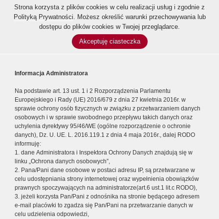
Strona korzysta z plików cookies w celu realizacji usług i zgodnie z
Polityką Prywatności
. Możesz określić warunki przechowywania lub
dostępu do plików cookies w Twojej przeglądarce.
Akceptuję ciasteczka
Informacja Administratora
Na podstawie art. 13 ust. 1 i 2 Rozporządzenia Parlamentu
Europejskiego i Rady (UE) 2016/679 z dnia 27 kwietnia 2016r. w
sprawie ochrony osób fizycznych w związku z przetwarzaniem danych
osobowych i w sprawie swobodnego przepływu takich danych oraz
uchylenia dyrektywy 95/46/WE (ogólne rozporządzenie o ochronie
danych), Dz. U. UE. L. 2016.119.1 z dnia 4 maja 2016r., dalej RODO
informuję:
1. dane Administratora i Inspektora Ochrony Danych znajdują się w
linku „Ochrona danych osobowych”,
2. Pana/Pani dane osobowe w postaci adresu IP, są przetwarzane w
celu udostępniania strony internetowej oraz wypełnienia obowiązków
prawnych spoczywających na administratorze(art.6 ust.1 lit.c RODO),
3. jeżeli korzysta Pan/Pani z odnośnika na stronie będącego adresem
e-mail placówki to zgadza się Pan/Pani na przetwarzanie danych w
celu udzielenia odpowiedzi,