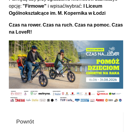
opcję:
"Firmowe"
i wpisać/wybrać:
I Liceum
Ogólnokształcące im. M. Kopernika w Łodzi
Czas na rower. Czas na ruch. Czas na pomoc. Czas
na LoveR!
Powrót