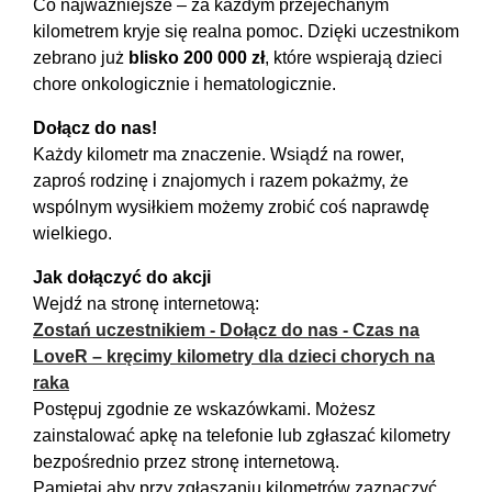
Co najważniejsze – za każdym przejechanym
kilometrem kryje się realna pomoc. Dzięki uczestnikom
zebrano już
blisko 200 000 zł
, które wspierają dzieci
chore onkologicznie i hematologicznie.
Dołącz do nas!
Każdy kilometr ma znaczenie. Wsiądź na rower,
zaproś rodzinę i znajomych i razem pokażmy, że
wspólnym wysiłkiem możemy zrobić coś naprawdę
wielkiego.
Jak dołączyć do akcji
Wejdź na stronę internetową:
Zostań uczestnikiem - Dołącz do nas - Czas na
LoveR – kręcimy kilometry dla dzieci chorych na
raka
Postępuj zgodnie ze wskazówkami. Możesz
zainstalować apkę na telefonie lub zgłaszać kilometry
bezpośrednio przez stronę internetową.
Pamiętaj aby przy zgłaszaniu kilometrów zaznaczyć