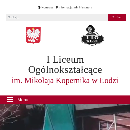
Kontrast
Informacja administratora
Fraza
I Liceum
Ogólnokształcące
im. Mikołaja Kopernika w Łodzi
Menu