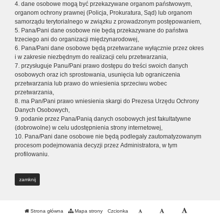
4. dane osobowe mogą być przekazywane organom państwowym,
organom ochrony prawnej (Policja, Prokuratura, Sąd) lub organom
samorządu terytorialnego w związku z prowadzonym postępowaniem,
5. Pana/Pani dane osobowe nie będą przekazywane do państwa
trzeciego ani do organizacji międzynarodowej,
6. Pana/Pani dane osobowe będą przetwarzane wyłącznie przez okres
i w zakresie niezbędnym do realizacji celu przetwarzania,
7. przysługuje Panu/Pani prawo dostępu do treści swoich danych
osobowych oraz ich sprostowania, usunięcia lub ograniczenia
przetwarzania lub prawo do wniesienia sprzeciwu wobec
przetwarzania,
8. ma Pan/Pani prawo wniesienia skargi do Prezesa Urzędu Ochrony
Danych Osobowych,
9. podanie przez Pana/Panią danych osobowych jest fakultatywne
(dobrowolne) w celu udostępnienia strony internetowej,
10. Pana/Pani dane osobowe nie będą podlegały zautomatyzowanym
procesom podejmowania decyzji przez Administratora, w tym
profilowaniu.
zamknij
Strona główna
Mapa strony
Czcionka