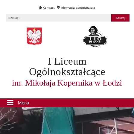
Kontrast
Informacja administratora
Fraza
I Liceum
Ogólnokształcące
im. Mikołaja Kopernika w Łodzi
Menu