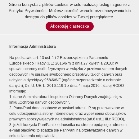
Strona korzysta z plików cookies w celu realizacji usług i zgodnie z
Polityką Prywatności
. Możesz określić warunki przechowywania lub
dostępu do plików cookies w Twojej przeglądarce.
Akceptuję ciasteczka
Informacja Administratora
Na podstawie art. 13 ust. 1 i 2 Rozporządzenia Parlamentu
Europejskiego i Rady (UE) 2016/679 z dnia 27 kwietnia 2016r. w
sprawie ochrony osób fizycznych w związku z przetwarzaniem danych
osobowych i w sprawie swobodnego przepływu takich danych oraz
uchylenia dyrektywy 95/46/WE (ogólne rozporządzenie o ochronie
danych), Dz. U. UE. L. 2016.119.1 z dnia 4 maja 2016r., dalej RODO
informuję:
1. dane Administratora i Inspektora Ochrony Danych znajdują się w
linku „Ochrona danych osobowych”,
2. Pana/Pani dane osobowe w postaci adresu IP, są przetwarzane w
celu udostępniania strony internetowej oraz wypełnienia obowiązków
prawnych spoczywających na administratorze(art.6 ust.1 lit.c RODO),
3. jeżeli korzysta Pan/Pani z odnośnika na stronie będącego adresem
e-mail placówki to zgadza się Pan/Pani na przetwarzanie danych w
celu udzielenia odpowiedzi,