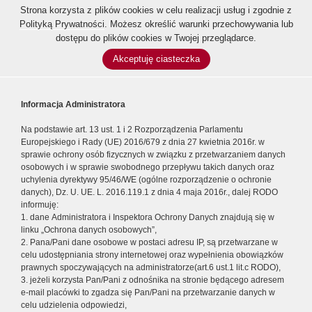
Strona korzysta z plików cookies w celu realizacji usług i zgodnie z
Polityką Prywatności
. Możesz określić warunki przechowywania lub
dostępu do plików cookies w Twojej przeglądarce.
Akceptuję ciasteczka
Informacja Administratora
Na podstawie art. 13 ust. 1 i 2 Rozporządzenia Parlamentu
Europejskiego i Rady (UE) 2016/679 z dnia 27 kwietnia 2016r. w
sprawie ochrony osób fizycznych w związku z przetwarzaniem danych
osobowych i w sprawie swobodnego przepływu takich danych oraz
uchylenia dyrektywy 95/46/WE (ogólne rozporządzenie o ochronie
danych), Dz. U. UE. L. 2016.119.1 z dnia 4 maja 2016r., dalej RODO
informuję:
1. dane Administratora i Inspektora Ochrony Danych znajdują się w
linku „Ochrona danych osobowych”,
2. Pana/Pani dane osobowe w postaci adresu IP, są przetwarzane w
celu udostępniania strony internetowej oraz wypełnienia obowiązków
prawnych spoczywających na administratorze(art.6 ust.1 lit.c RODO),
3. jeżeli korzysta Pan/Pani z odnośnika na stronie będącego adresem
e-mail placówki to zgadza się Pan/Pani na przetwarzanie danych w
celu udzielenia odpowiedzi,