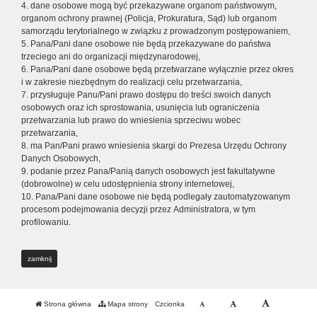
4. dane osobowe mogą być przekazywane organom państwowym,
organom ochrony prawnej (Policja, Prokuratura, Sąd) lub organom
samorządu terytorialnego w związku z prowadzonym postępowaniem,
5. Pana/Pani dane osobowe nie będą przekazywane do państwa
trzeciego ani do organizacji międzynarodowej,
6. Pana/Pani dane osobowe będą przetwarzane wyłącznie przez okres
i w zakresie niezbędnym do realizacji celu przetwarzania,
7. przysługuje Panu/Pani prawo dostępu do treści swoich danych
osobowych oraz ich sprostowania, usunięcia lub ograniczenia
przetwarzania lub prawo do wniesienia sprzeciwu wobec
przetwarzania,
8. ma Pan/Pani prawo wniesienia skargi do Prezesa Urzędu Ochrony
Danych Osobowych,
9. podanie przez Pana/Panią danych osobowych jest fakultatywne
(dobrowolne) w celu udostępnienia strony internetowej,
10. Pana/Pani dane osobowe nie będą podlegały zautomatyzowanym
procesom podejmowania decyzji przez Administratora, w tym
profilowaniu.
zamknij
Strona główna
Mapa strony
Czcionka