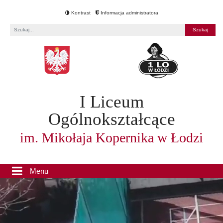
Kontrast
Informacja administratora
Fraza
I Liceum
Ogólnokształcące
im. Mikołaja Kopernika w Łodzi
Menu