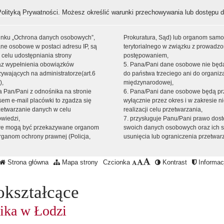
Polityką Prywatności
. Możesz określić warunki przechowywania lub dostępu d
 linku „Ochrona danych osobowych”,
Prokuratura, Sąd) lub organom sam
ne osobowe w postaci adresu IP, są
terytorialnego w związku z prowadz
 celu udostępniania strony
postępowaniem,
raz wypełnienia obowiązków
5. Pana/Pani dane osobowe nie bę
ywających na administratorze(art.6
do państwa trzeciego ani do organiza
),
międzynarodowej,
sta Pan/Pani z odnośnika na stronie
6. Pana/Pani dane osobowe będą pr
em e-mail placówki to zgadza się
wyłącznie przez okres i w zakresie 
zetwarzanie danych w celu
realizacji celu przetwarzania,
owiedzi,
7. przysługuje Panu/Pani prawo dost
we mogą być przekazywane organom
swoich danych osobowych oraz ich s
ganom ochrony prawnej (Policja,
usunięcia lub ograniczenia przetwar
Strona główna
Mapa strony
Czcionka
Kontrast
Informacj
okształcące
ika w Łodzi