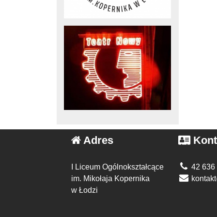
Adres
Kont
I Liceum Ogólnokształcące
42 636
im. Mikołaja Kopernika
kontakt
w Łodzi