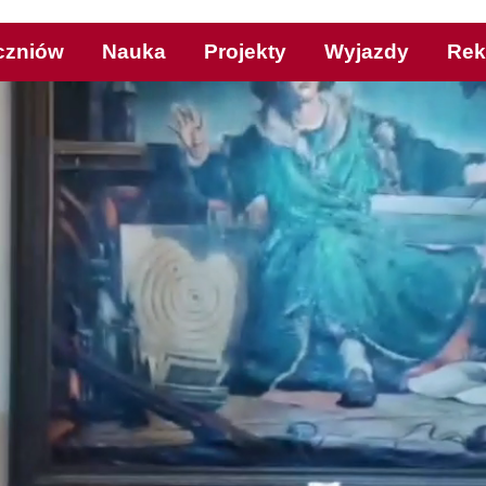
czniów
Nauka
Projekty
Wyjazdy
Rek