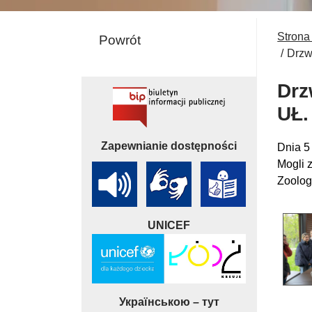
Strona
Powrót
Drzw
Drz
UŁ.
Zapewnianie dostępności
Dnia 5
Mogli 
Zoologi
UNICEF
Українською – тут