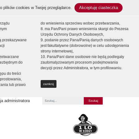
o plików cookies w Twojej przeglądarce.
Akceptuję ciasteczka
orządu
do wniesienia sprzeciwu wobec przetwarzania,
onym
8. ma Pan/Pani prawo wniesienia skargi do Prezesa
Urzędu Ochrony Danych Osobowych,
dą przekazywane
9. podanie przez Pana/Panią danych osobowych
cji
jest fakultatywne (dobrowolne) w celu udostępnienia
strony internetowej,
zetwarzane
10. Pana/Pani dane osobowe nie będą podlegały
niezbędnym do
zautomatyzowanym procesom podejmowania
decyzji przez Administratora, w tym profilowaniu.
ępu do treści
prostowania,
zamknij
zania lub prawo
a administratora
Fraza