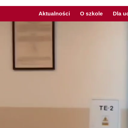
Aktualności
O szkole
Dla u