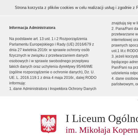
Strona korzysta z plików cookies w celu realizacji usług i zgodnie z
znajdują się w
Informacja Administratora
2. Pana/Pani da
przetwarzane w
Na podstawie art. 13 ust. 1 i 2 Rozporządzenia
internetowej o
Parlamentu Europejskiego i Rady (UE) 2016/679 z
prawnych spocz
dnia 27 kwietnia 2016r. w sprawie ochrony osób
ust.1 lit.c RODO
fizycznych w związku z przetwarzaniem danych
3. jeżeli korzy
osobowych i w sprawie swobodnego przepływu
będącego adres
takich danych oraz uchylenia dyrektywy 95/46/WE
Pan/Pani na pr
(ogólne rozporządzenie o ochronie danych), Dz. U.
udzielenia odp
UE. L. 2016.119.1 z dnia 4 maja 2016r., dalej RODO
4. dane osobo
informuję:
państwowym, or
1. dane Administratora i Inspektora Ochrony Danych
I Liceum Ogóln
im. Mikołaja Kopern