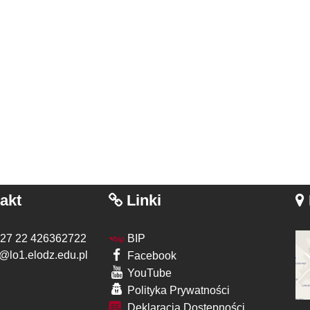
akt
Linki
 27 22 426362722
BIP
@lo1.elodz.edu.pl
Facebook
YouTube
Polityka Prywatności
Deklaracja Dostępności