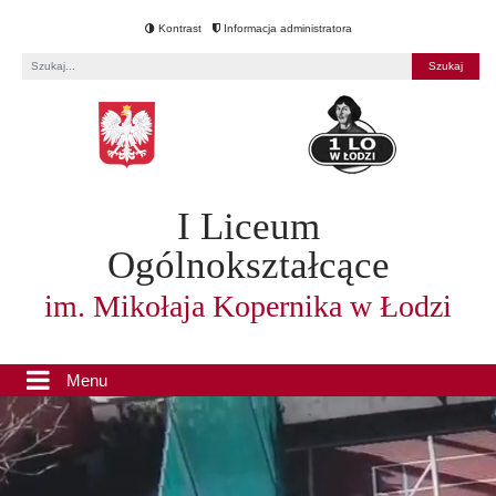
Kontrast
Informacja administratora
Fraza
I Liceum
Ogólnokształcące
im. Mikołaja Kopernika w Łodzi
Menu