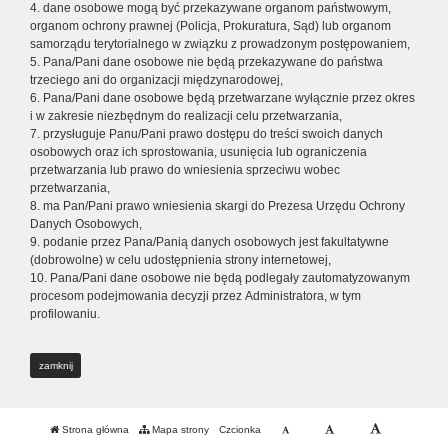
4. dane osobowe mogą być przekazywane organom państwowym,
organom ochrony prawnej (Policja, Prokuratura, Sąd) lub organom
samorządu terytorialnego w związku z prowadzonym postępowaniem,
5. Pana/Pani dane osobowe nie będą przekazywane do państwa
trzeciego ani do organizacji międzynarodowej,
6. Pana/Pani dane osobowe będą przetwarzane wyłącznie przez okres
i w zakresie niezbędnym do realizacji celu przetwarzania,
7. przysługuje Panu/Pani prawo dostępu do treści swoich danych
osobowych oraz ich sprostowania, usunięcia lub ograniczenia
przetwarzania lub prawo do wniesienia sprzeciwu wobec
przetwarzania,
8. ma Pan/Pani prawo wniesienia skargi do Prezesa Urzędu Ochrony
Danych Osobowych,
9. podanie przez Pana/Panią danych osobowych jest fakultatywne
(dobrowolne) w celu udostępnienia strony internetowej,
10. Pana/Pani dane osobowe nie będą podlegały zautomatyzowanym
procesom podejmowania decyzji przez Administratora, w tym
profilowaniu.
zamknij
Strona główna
Mapa strony
Czcionka