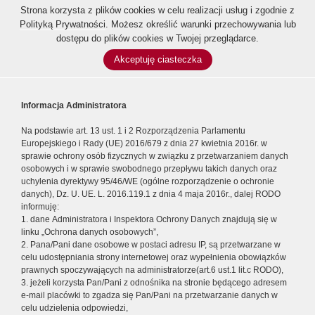
Strona korzysta z plików cookies w celu realizacji usług i zgodnie z
Polityką Prywatności
. Możesz określić warunki przechowywania lub
dostępu do plików cookies w Twojej przeglądarce.
Akceptuję ciasteczka
Informacja Administratora
Na podstawie art. 13 ust. 1 i 2 Rozporządzenia Parlamentu
Europejskiego i Rady (UE) 2016/679 z dnia 27 kwietnia 2016r. w
sprawie ochrony osób fizycznych w związku z przetwarzaniem danych
osobowych i w sprawie swobodnego przepływu takich danych oraz
uchylenia dyrektywy 95/46/WE (ogólne rozporządzenie o ochronie
danych), Dz. U. UE. L. 2016.119.1 z dnia 4 maja 2016r., dalej RODO
informuję:
1. dane Administratora i Inspektora Ochrony Danych znajdują się w
linku „Ochrona danych osobowych”,
2. Pana/Pani dane osobowe w postaci adresu IP, są przetwarzane w
celu udostępniania strony internetowej oraz wypełnienia obowiązków
prawnych spoczywających na administratorze(art.6 ust.1 lit.c RODO),
3. jeżeli korzysta Pan/Pani z odnośnika na stronie będącego adresem
e-mail placówki to zgadza się Pan/Pani na przetwarzanie danych w
celu udzielenia odpowiedzi,