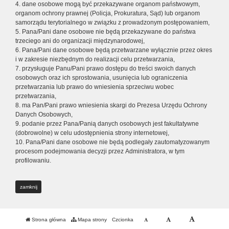
4. dane osobowe mogą być przekazywane organom państwowym,
organom ochrony prawnej (Policja, Prokuratura, Sąd) lub organom
samorządu terytorialnego w związku z prowadzonym postępowaniem,
5. Pana/Pani dane osobowe nie będą przekazywane do państwa
trzeciego ani do organizacji międzynarodowej,
6. Pana/Pani dane osobowe będą przetwarzane wyłącznie przez okres
i w zakresie niezbędnym do realizacji celu przetwarzania,
7. przysługuje Panu/Pani prawo dostępu do treści swoich danych
osobowych oraz ich sprostowania, usunięcia lub ograniczenia
przetwarzania lub prawo do wniesienia sprzeciwu wobec
przetwarzania,
8. ma Pan/Pani prawo wniesienia skargi do Prezesa Urzędu Ochrony
Danych Osobowych,
9. podanie przez Pana/Panią danych osobowych jest fakultatywne
(dobrowolne) w celu udostępnienia strony internetowej,
10. Pana/Pani dane osobowe nie będą podlegały zautomatyzowanym
procesom podejmowania decyzji przez Administratora, w tym
profilowaniu.
zamknij
Strona główna
Mapa strony
Czcionka