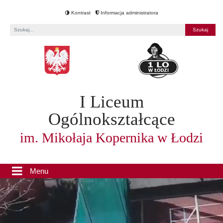
Kontrast
Informacja administratora
Fraza
I Liceum
Ogólnokształcące
im. Mikołaja Kopernika w Łodzi
Menu