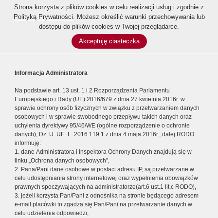
Strona korzysta z plików cookies w celu realizacji usług i zgodnie z
Polityką Prywatności
. Możesz określić warunki przechowywania lub
dostępu do plików cookies w Twojej przeglądarce.
Akceptuję ciasteczka
Informacja Administratora
Na podstawie art. 13 ust. 1 i 2 Rozporządzenia Parlamentu
Europejskiego i Rady (UE) 2016/679 z dnia 27 kwietnia 2016r. w
sprawie ochrony osób fizycznych w związku z przetwarzaniem danych
osobowych i w sprawie swobodnego przepływu takich danych oraz
uchylenia dyrektywy 95/46/WE (ogólne rozporządzenie o ochronie
danych), Dz. U. UE. L. 2016.119.1 z dnia 4 maja 2016r., dalej RODO
informuję:
1. dane Administratora i Inspektora Ochrony Danych znajdują się w
linku „Ochrona danych osobowych”,
2. Pana/Pani dane osobowe w postaci adresu IP, są przetwarzane w
celu udostępniania strony internetowej oraz wypełnienia obowiązków
prawnych spoczywających na administratorze(art.6 ust.1 lit.c RODO),
3. jeżeli korzysta Pan/Pani z odnośnika na stronie będącego adresem
e-mail placówki to zgadza się Pan/Pani na przetwarzanie danych w
celu udzielenia odpowiedzi,