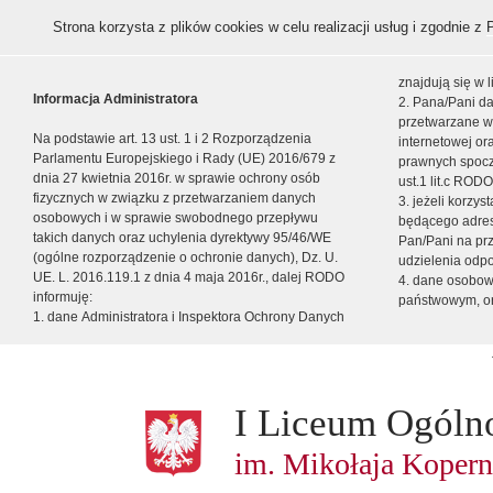
Strona korzysta z plików cookies w celu realizacji usług i zgodnie z
znajdują się w
Informacja Administratora
2. Pana/Pani da
przetwarzane w
Na podstawie art. 13 ust. 1 i 2 Rozporządzenia
internetowej o
Parlamentu Europejskiego i Rady (UE) 2016/679 z
prawnych spocz
dnia 27 kwietnia 2016r. w sprawie ochrony osób
ust.1 lit.c RODO
fizycznych w związku z przetwarzaniem danych
3. jeżeli korzy
osobowych i w sprawie swobodnego przepływu
będącego adres
takich danych oraz uchylenia dyrektywy 95/46/WE
Pan/Pani na pr
(ogólne rozporządzenie o ochronie danych), Dz. U.
udzielenia odp
UE. L. 2016.119.1 z dnia 4 maja 2016r., dalej RODO
4. dane osobo
informuję:
państwowym, or
1. dane Administratora i Inspektora Ochrony Danych
I Liceum Ogóln
im. Mikołaja Kopern