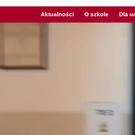
Aktualności
O szkole
Dla u