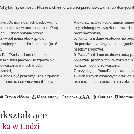
Polityką Prywatności
. Możesz określić warunki przechowywania lub dostępu d
 linku „Ochrona danych osobowych”,
Prokuratura, Sąd) lub organom sam
ne osobowe w postaci adresu IP, są
terytorialnego w związku z prowadz
 celu udostępniania strony
postępowaniem,
raz wypełnienia obowiązków
5. Pana/Pani dane osobowe nie bę
ywających na administratorze(art.6
do państwa trzeciego ani do organiza
),
międzynarodowej,
sta Pan/Pani z odnośnika na stronie
6. Pana/Pani dane osobowe będą pr
em e-mail placówki to zgadza się
wyłącznie przez okres i w zakresie 
zetwarzanie danych w celu
realizacji celu przetwarzania,
owiedzi,
7. przysługuje Panu/Pani prawo dost
we mogą być przekazywane organom
swoich danych osobowych oraz ich s
ganom ochrony prawnej (Policja,
usunięcia lub ograniczenia przetwar
Strona główna
Mapa strony
Czcionka
Kontrast
Informacj
okształcące
ika w Łodzi