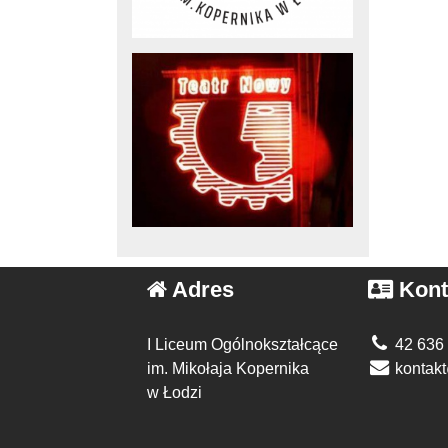
Adres
Kont
I Liceum Ogólnokształcące
42 636
im. Mikołaja Kopernika
kontakt
w Łodzi