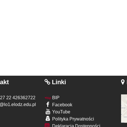
akt
Linki
 27 22 426362722
BIP
@lo1.elodz.edu.pl
Facebook
YouTube
Polityka Prywatności
Deklaracja Dostępności