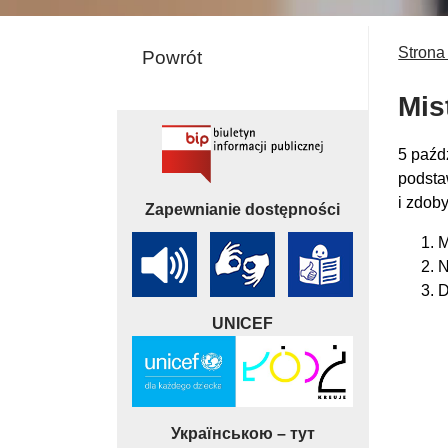
Strona
Powrót
Mis
5 paźd
podsta
i zdob
Zapewnianie dostępności
M
N
D
UNICEF
Українською – тут