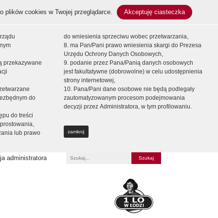
o plików cookies w Twojej przeglądarce.
Akceptuję ciasteczka
orządu
do wniesienia sprzeciwu wobec przetwarzania,
onym
8. ma Pan/Pani prawo wniesienia skargi do Prezesa
Urzędu Ochrony Danych Osobowych,
dą przekazywane
9. podanie przez Pana/Panią danych osobowych
cji
jest fakultatywne (dobrowolne) w celu udostępnienia
strony internetowej,
zetwarzane
10. Pana/Pani dane osobowe nie będą podlegały
niezbędnym do
zautomatyzowanym procesom podejmowania
decyzji przez Administratora, w tym profilowaniu.
ępu do treści
prostowania,
zamknij
zania lub prawo
a administratora
Fraza