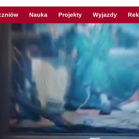
czniów
Nauka
Projekty
Wyjazdy
Rek