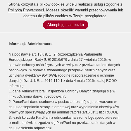
Strona korzysta z plików cookies w celu realizacji usług i zgodnie z
Polityką Prywatności
. Możesz określić warunki przechowywania lub
dostępu do plików cookies w Twojej przeglądarce.
Akceptuję ciasteczka
Informacja Administratora
Na podstawie art. 13 ust. 1 i 2 Rozporządzenia Parlamentu
Europejskiego i Rady (UE) 2016/679 z dnia 27 kwietnia 2016r. w
sprawie ochrony osób fizycznych w związku z przetwarzaniem danych
osobowych i w sprawie swobodnego przepływu takich danych oraz
uchylenia dyrektywy 95/46/WE (ogólne rozporządzenie o ochronie
danych), Dz. U. UE. L. 2016.119.1 z dnia 4 maja 2016r., dalej RODO
informuję:
1. dane Administratora i Inspektora Ochrony Danych znajdują się w
linku „Ochrona danych osobowych”,
2. Pana/Pani dane osobowe w postaci adresu IP, są przetwarzane w
celu udostępniania strony internetowej oraz wypełnienia obowiązków
prawnych spoczywających na administratorze(art.6 ust.1 lit.c RODO),
3. jeżeli korzysta Pan/Pani z odnośnika na stronie będącego adresem
e-mail placówki to zgadza się Pan/Pani na przetwarzanie danych w
celu udzielenia odpowiedzi,