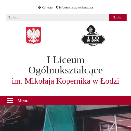
Kontrast
Informacja administratora
Fraza
I Liceum
Ogólnokształcące
im. Mikołaja Kopernika w Łodzi
Menu