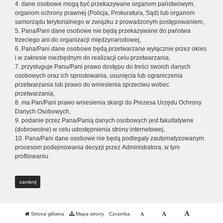
4. dane osobowe mogą być przekazywane organom państwowym,
organom ochrony prawnej (Policja, Prokuratura, Sąd) lub organom
samorządu terytorialnego w związku z prowadzonym postępowaniem,
5. Pana/Pani dane osobowe nie będą przekazywane do państwa
trzeciego ani do organizacji międzynarodowej,
6. Pana/Pani dane osobowe będą przetwarzane wyłącznie przez okres
i w zakresie niezbędnym do realizacji celu przetwarzania,
7. przysługuje Panu/Pani prawo dostępu do treści swoich danych
osobowych oraz ich sprostowania, usunięcia lub ograniczenia
przetwarzania lub prawo do wniesienia sprzeciwu wobec
przetwarzania,
8. ma Pan/Pani prawo wniesienia skargi do Prezesa Urzędu Ochrony
Danych Osobowych,
9. podanie przez Pana/Panią danych osobowych jest fakultatywne
(dobrowolne) w celu udostępnienia strony internetowej,
10. Pana/Pani dane osobowe nie będą podlegały zautomatyzowanym
procesom podejmowania decyzji przez Administratora, w tym
profilowaniu.
zamknij
Strona główna
Mapa strony
Czcionka