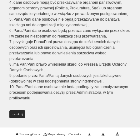
4. dane osobowe mogą być przekazywane organom państwowym,
organom ochrony prawnej (Policja, Prokuratura, Sąd) lub organom
samorządu terytorialnego w związku z prowadzonym postępowaniem,
5. Pana/Pani dane osobowe nie będą przekazywane do państwa
trzeciego ani do organizacji międzynarodowej,
6. Pana/Pani dane osobowe będą przetwarzane wyłącznie przez okres
i w zakresie niezbędnym do realizacji celu przetwarzania,
7. przysługuje Panu/Pani prawo dostępu do treści swoich danych
osobowych oraz ich sprostowania, usunięcia lub ograniczenia
przetwarzania lub prawo do wniesienia sprzeciwu wobec
przetwarzania,
8. ma Pan/Pani prawo wniesienia skargi do Prezesa Urzędu Ochrony
Danych Osobowych,
9. podanie przez Pana/Panią danych osobowych jest fakultatywne
(dobrowolne) w celu udostępnienia strony internetowej,
10. Pana/Pani dane osobowe nie będą podlegały zautomatyzowanym
procesom podejmowania decyzji przez Administratora, w tym
profilowaniu.
zamknij
Strona główna
Mapa strony
Czcionka