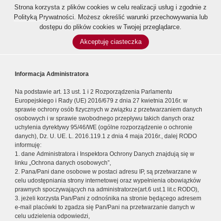
Strona korzysta z plików cookies w celu realizacji usług i zgodnie z
Polityką Prywatności
. Możesz określić warunki przechowywania lub
dostępu do plików cookies w Twojej przeglądarce.
Akceptuję ciasteczka
Informacja Administratora
Na podstawie art. 13 ust. 1 i 2 Rozporządzenia Parlamentu
Europejskiego i Rady (UE) 2016/679 z dnia 27 kwietnia 2016r. w
sprawie ochrony osób fizycznych w związku z przetwarzaniem danych
osobowych i w sprawie swobodnego przepływu takich danych oraz
uchylenia dyrektywy 95/46/WE (ogólne rozporządzenie o ochronie
danych), Dz. U. UE. L. 2016.119.1 z dnia 4 maja 2016r., dalej RODO
informuję:
1. dane Administratora i Inspektora Ochrony Danych znajdują się w
linku „Ochrona danych osobowych”,
2. Pana/Pani dane osobowe w postaci adresu IP, są przetwarzane w
celu udostępniania strony internetowej oraz wypełnienia obowiązków
prawnych spoczywających na administratorze(art.6 ust.1 lit.c RODO),
3. jeżeli korzysta Pan/Pani z odnośnika na stronie będącego adresem
e-mail placówki to zgadza się Pan/Pani na przetwarzanie danych w
celu udzielenia odpowiedzi,