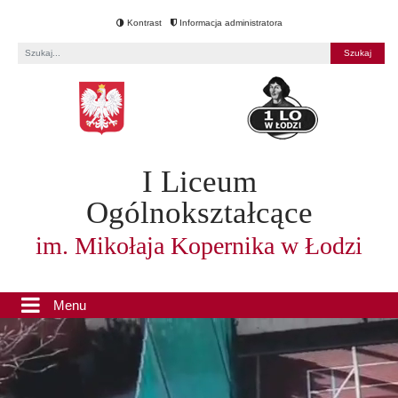
Kontrast
Informacja administratora
Fraza
I Liceum
Ogólnokształcące
im. Mikołaja Kopernika w Łodzi
Menu