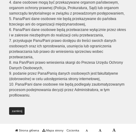
4. dane osobowe mogą być przekazywane organom państwowym,
organom ochrony prawnej (Policja, Prokuratura, Sąd) lub organom
samorządu terytorialnego w związku z prowadzonym postępowaniem,
5. Pana/Pani dane osobowe nie będą przekazywane do państwa
trzeciego ani do organizacji międzynarodowej,
6. Pana/Pani dane osobowe będą przetwarzane wyłącznie przez okres
i w zakresie niezbędnym do realizacji celu przetwarzania,
7. przysługuje Panu/Pani prawo dostępu do treści swoich danych
osobowych oraz ich sprostowania, usunięcia lub ograniczenia
przetwarzania lub prawo do wniesienia sprzeciwu wobec
przetwarzania,
8. ma Pan/Pani prawo wniesienia skargi do Prezesa Urzędu Ochrony
Danych Osobowych,
9. podanie przez Pana/Panią danych osobowych jest fakultatywne
(dobrowolne) w celu udostępnienia strony internetowej,
10. Pana/Pani dane osobowe nie będą podlegały zautomatyzowanym
procesom podejmowania decyzji przez Administratora, w tym
profilowaniu.
zamknij
Strona główna
Mapa strony
Czcionka