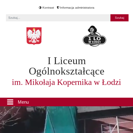
Kontrast
Informacja administratora
Fraza
I Liceum
Ogólnokształcące
im. Mikołaja Kopernika w Łodzi
Menu