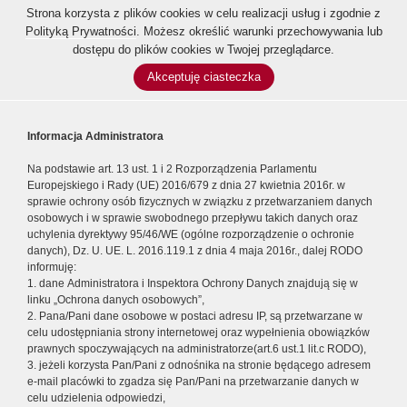
Strona korzysta z plików cookies w celu realizacji usług i zgodnie z
Polityką Prywatności
. Możesz określić warunki przechowywania lub
dostępu do plików cookies w Twojej przeglądarce.
Akceptuję ciasteczka
Informacja Administratora
Na podstawie art. 13 ust. 1 i 2 Rozporządzenia Parlamentu
Europejskiego i Rady (UE) 2016/679 z dnia 27 kwietnia 2016r. w
sprawie ochrony osób fizycznych w związku z przetwarzaniem danych
osobowych i w sprawie swobodnego przepływu takich danych oraz
uchylenia dyrektywy 95/46/WE (ogólne rozporządzenie o ochronie
danych), Dz. U. UE. L. 2016.119.1 z dnia 4 maja 2016r., dalej RODO
informuję:
1. dane Administratora i Inspektora Ochrony Danych znajdują się w
linku „Ochrona danych osobowych”,
2. Pana/Pani dane osobowe w postaci adresu IP, są przetwarzane w
celu udostępniania strony internetowej oraz wypełnienia obowiązków
prawnych spoczywających na administratorze(art.6 ust.1 lit.c RODO),
3. jeżeli korzysta Pan/Pani z odnośnika na stronie będącego adresem
e-mail placówki to zgadza się Pan/Pani na przetwarzanie danych w
celu udzielenia odpowiedzi,