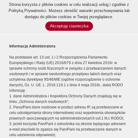
Strona korzysta z plików cookies w celu realizacji usług i zgodnie z
Polityką Prywatności
. Możesz określić warunki przechowywania lub
dostępu do plików cookies w Twojej przeglądarce.
Akceptuję ciasteczka
Informacja Administratora
Na podstawie art. 13 ust. 1 i 2 Rozporządzenia Parlamentu
Europejskiego i Rady (UE) 2016/679 z dnia 27 kwietnia 2016r. w
sprawie ochrony osób fizycznych w związku z przetwarzaniem danych
osobowych i w sprawie swobodnego przepływu takich danych oraz
uchylenia dyrektywy 95/46/WE (ogólne rozporządzenie o ochronie
danych), Dz. U. UE. L. 2016.119.1 z dnia 4 maja 2016r., dalej RODO
informuję:
1. dane Administratora i Inspektora Ochrony Danych znajdują się w
linku „Ochrona danych osobowych”,
2. Pana/Pani dane osobowe w postaci adresu IP, są przetwarzane w
celu udostępniania strony internetowej oraz wypełnienia obowiązków
prawnych spoczywających na administratorze(art.6 ust.1 lit.c RODO),
3. jeżeli korzysta Pan/Pani z odnośnika na stronie będącego adresem
e-mail placówki to zgadza się Pan/Pani na przetwarzanie danych w
celu udzielenia odpowiedzi,