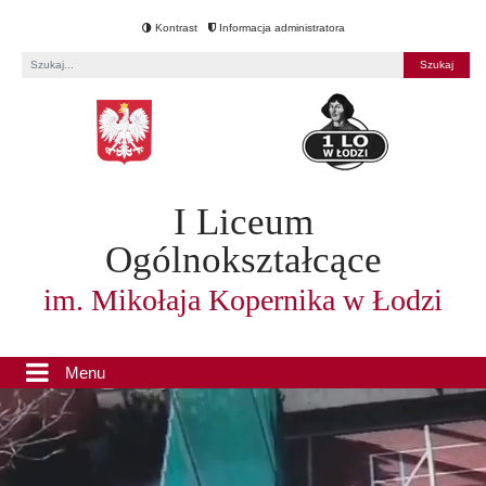
Kontrast
Informacja administratora
Fraza
I Liceum
Ogólnokształcące
im. Mikołaja Kopernika w Łodzi
Menu