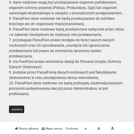
4. dane osobowe mogą być przekazywane organom państwowym,
organom ochrony prawnej (Policja, Prokuratura, Sąd) lub organom
samorządu terytorialnego w związku z prowadzonym postępowaniem,
5. Pana/Pani dane osobowe nie będą przekazywane do państwa
trzeciego ani do organizacji międzynarodowej,
6. Pana/Pani dane osobowe będą przetwarzane wyłącznie przez okres
i w zakresie niezbędnym do realizacji celu przetwarzania,
7. przysługuje Panu/Pani prawo dostępu do treści swoich danych
osobowych oraz ich sprostowania, usunięcia lub ograniczenia
przetwarzania lub prawo do wniesienia sprzeciwu wobec
przetwarzania,
8. ma Pan/Pani prawo wniesienia skargi do Prezesa Urzędu Ochrony
Danych Osobowych,
9. podanie przez Pana/Panią danych osobowych jest fakultatywne
(dobrowolne) w celu udostępnienia strony internetowej,
10. Pana/Pani dane osobowe nie będą podlegały zautomatyzowanym
procesom podejmowania decyzji przez Administratora, w tym
profilowaniu.
zamknij
Strona główna
Mapa strony
Czcionka