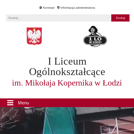
Kontrast
Informacja administratora
Fraza
I Liceum
Ogólnokształcące
im. Mikołaja Kopernika w Łodzi
Menu