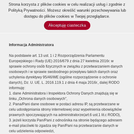
Strona korzysta z plików cookies w celu realizacji usług i zgodnie z
Polityką Prywatności
. Możesz określić warunki przechowywania lub
dostępu do plików cookies w Twojej przeglądarce.
Akceptuję ciasteczka
Informacja Administratora
Na podstawie art. 13 ust. 1 i 2 Rozporządzenia Parlamentu
Europejskiego i Rady (UE) 2016/679 z dnia 27 kwietnia 2016r. w
sprawie ochrony osób fizycznych w związku z przetwarzaniem danych
osobowych i w sprawie swobodnego przepływu takich danych oraz
uchylenia dyrektywy 95/46/WE (ogólne rozporządzenie o ochronie
danych), Dz. U. UE. L. 2016.119.1 z dnia 4 maja 2016r., dalej RODO
informuję:
1. dane Administratora i Inspektora Ochrony Danych znajdują się w
linku „Ochrona danych osobowych”,
2. Pana/Pani dane osobowe w postaci adresu IP, są przetwarzane w
celu udostępniania strony internetowej oraz wypełnienia obowiązków
prawnych spoczywających na administratorze(art.6 ust.1 lit.c RODO),
3. jeżeli korzysta Pan/Pani z odnośnika na stronie będącego adresem
e-mail placówki to zgadza się Pan/Pani na przetwarzanie danych w
celu udzielenia odpowiedzi,