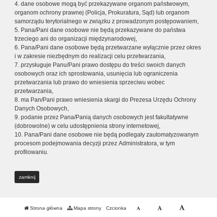
4. dane osobowe mogą być przekazywane organom państwowym,
organom ochrony prawnej (Policja, Prokuratura, Sąd) lub organom
samorządu terytorialnego w związku z prowadzonym postępowaniem,
5. Pana/Pani dane osobowe nie będą przekazywane do państwa
trzeciego ani do organizacji międzynarodowej,
6. Pana/Pani dane osobowe będą przetwarzane wyłącznie przez okres
i w zakresie niezbędnym do realizacji celu przetwarzania,
7. przysługuje Panu/Pani prawo dostępu do treści swoich danych
osobowych oraz ich sprostowania, usunięcia lub ograniczenia
przetwarzania lub prawo do wniesienia sprzeciwu wobec
przetwarzania,
8. ma Pan/Pani prawo wniesienia skargi do Prezesa Urzędu Ochrony
Danych Osobowych,
9. podanie przez Pana/Panią danych osobowych jest fakultatywne
(dobrowolne) w celu udostępnienia strony internetowej,
10. Pana/Pani dane osobowe nie będą podlegały zautomatyzowanym
procesom podejmowania decyzji przez Administratora, w tym
profilowaniu.
zamknij
Strona główna
Mapa strony
Czcionka