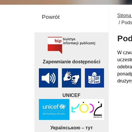
Strona
Powrót
Pods
Pod
W czwa
uczest
Zapewnianie dostępności
odebra
pon
ad
drużyn
UNICEF
Українською – тут