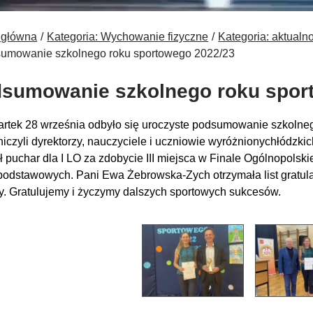
 główna
Kategoria: Wychowanie fizyczne
Kategoria: aktualn
umowanie szkolnego roku sportowego 2022/23
sumowanie szkolnego roku spor
rtek 28 września odbyło się uroczyste podsumowanie
szkolneg
niczyli
dyrektorzy, nauczyciele i uczniowie wyróżnionych
łódzkic
ł puchar dla I LO za zdobycie III miejsca w
Finale
Ogólnopolski
podstawowych.
Pani Ewa Żebrowska-Zych otrzymała list gratul
y.
Gratulujemy i życzymy dalszych sportowych sukcesów.