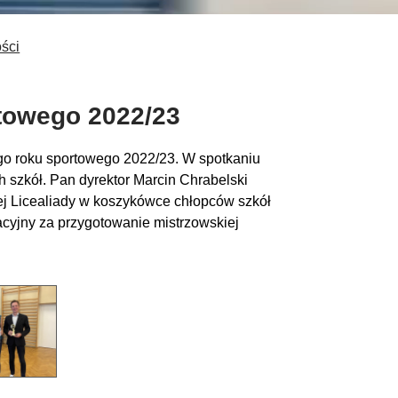
ości
towego 2022/23
o roku sportowego 2022/23. W spotkaniu
h
szkół
. Pan dyr
ektor
Marcin
C
hrabelski
ej
Licealiad
y
w koszykówce chłopców szk
ó
ł
acyjny za przygotowanie mistrzowskiej