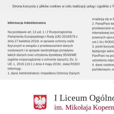
Strona korzysta z plików cookies w celu realizacji usług i zgodnie z
znajdują się w
Informacja Administratora
2. Pana/Pani da
przetwarzane w
Na podstawie art. 13 ust. 1 i 2 Rozporządzenia
internetowej o
Parlamentu Europejskiego i Rady (UE) 2016/679 z
prawnych spocz
dnia 27 kwietnia 2016r. w sprawie ochrony osób
ust.1 lit.c RODO
fizycznych w związku z przetwarzaniem danych
3. jeżeli korzy
osobowych i w sprawie swobodnego przepływu
będącego adres
takich danych oraz uchylenia dyrektywy 95/46/WE
Pan/Pani na pr
(ogólne rozporządzenie o ochronie danych), Dz. U.
udzielenia odp
UE. L. 2016.119.1 z dnia 4 maja 2016r., dalej RODO
4. dane osobo
informuję:
państwowym, or
1. dane Administratora i Inspektora Ochrony Danych
I Liceum Ogóln
im. Mikołaja Kopern