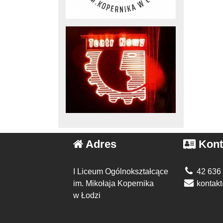
Adres
Kont
I Liceum Ogólnokształcące
42 636
im. Mikołaja Kopernika
kontakt
w Łodzi