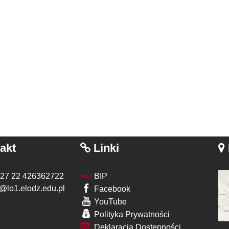
akt
Linki
 27 22 426362722
BIP
@lo1.elodz.edu.pl
Facebook
YouTube
Polityka Prywatności
Deklaracja Dostępności