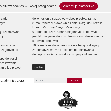
o plików cookies w Twojej przeglądarce.
Akceptuję ciasteczka
orządu
do wniesienia sprzeciwu wobec przetwarzania,
onym
8. ma Pan/Pani prawo wniesienia skargi do Prezesa
Urzędu Ochrony Danych Osobowych,
dą przekazywane
9. podanie przez Pana/Panią danych osobowych
cji
jest fakultatywne (dobrowolne) w celu udostępnienia
strony internetowej,
zetwarzane
10. Pana/Pani dane osobowe nie będą podlegały
niezbędnym do
zautomatyzowanym procesom podejmowania
decyzji przez Administratora, w tym profilowaniu.
ępu do treści
prostowania,
zamknij
zania lub prawo
a administratora
Fraza