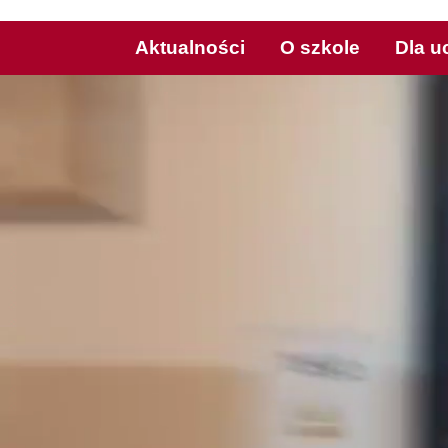
Aktualności
O szkole
Dla u