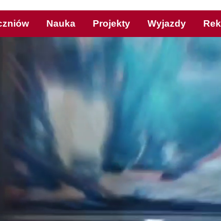
czniów
Nauka
Projekty
Wyjazdy
Rek