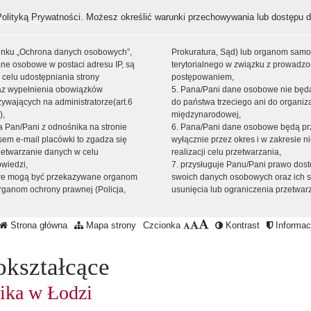
Polityką Prywatności
. Możesz określić warunki przechowywania lub dostępu d
 linku „Ochrona danych osobowych”,
Prokuratura, Sąd) lub organom sam
ne osobowe w postaci adresu IP, są
terytorialnego w związku z prowadz
 celu udostępniania strony
postępowaniem,
raz wypełnienia obowiązków
5. Pana/Pani dane osobowe nie bę
ywających na administratorze(art.6
do państwa trzeciego ani do organiza
),
międzynarodowej,
sta Pan/Pani z odnośnika na stronie
6. Pana/Pani dane osobowe będą pr
em e-mail placówki to zgadza się
wyłącznie przez okres i w zakresie 
zetwarzanie danych w celu
realizacji celu przetwarzania,
owiedzi,
7. przysługuje Panu/Pani prawo dost
we mogą być przekazywane organom
swoich danych osobowych oraz ich s
ganom ochrony prawnej (Policja,
usunięcia lub ograniczenia przetwar
Strona główna
Mapa strony
Czcionka
Kontrast
Informacj
okształcące
ika w Łodzi