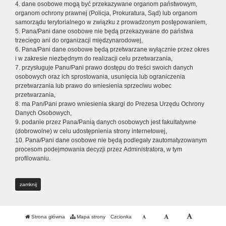
4. dane osobowe mogą być przekazywane organom państwowym,
organom ochrony prawnej (Policja, Prokuratura, Sąd) lub organom
samorządu terytorialnego w związku z prowadzonym postępowaniem,
5. Pana/Pani dane osobowe nie będą przekazywane do państwa
trzeciego ani do organizacji międzynarodowej,
6. Pana/Pani dane osobowe będą przetwarzane wyłącznie przez okres
i w zakresie niezbędnym do realizacji celu przetwarzania,
7. przysługuje Panu/Pani prawo dostępu do treści swoich danych
osobowych oraz ich sprostowania, usunięcia lub ograniczenia
przetwarzania lub prawo do wniesienia sprzeciwu wobec
przetwarzania,
8. ma Pan/Pani prawo wniesienia skargi do Prezesa Urzędu Ochrony
Danych Osobowych,
9. podanie przez Pana/Panią danych osobowych jest fakultatywne
(dobrowolne) w celu udostępnienia strony internetowej,
10. Pana/Pani dane osobowe nie będą podlegały zautomatyzowanym
procesom podejmowania decyzji przez Administratora, w tym
profilowaniu.
zamknij
Strona główna
Mapa strony
Czcionka