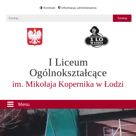
Kontrast
Informacja administratora
Fraza
I Liceum
Ogólnokształcące
im. Mikołaja Kopernika w Łodzi
Menu