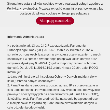
Strona korzysta z plików cookies w celu realizacji usług i zgodnie z
Polityką Prywatności
. Możesz określić warunki przechowywania lub
dostępu do plików cookies w Twojej przeglądarce.
Akceptuję ciasteczka
Informacja Administratora
Na podstawie art. 13 ust. 1 i 2 Rozporządzenia Parlamentu
Europejskiego i Rady (UE) 2016/679 z dnia 27 kwietnia 2016r. w
sprawie ochrony osób fizycznych w związku z przetwarzaniem danych
osobowych i w sprawie swobodnego przepływu takich danych oraz
uchylenia dyrektywy 95/46/WE (ogólne rozporządzenie o ochronie
danych), Dz. U. UE. L. 2016.119.1 z dnia 4 maja 2016r., dalej RODO
informuję:
1. dane Administratora i Inspektora Ochrony Danych znajdują się w
linku „Ochrona danych osobowych”,
2. Pana/Pani dane osobowe w postaci adresu IP, są przetwarzane w
celu udostępniania strony internetowej oraz wypełnienia obowiązków
prawnych spoczywających na administratorze(art.6 ust.1 lit.c RODO),
3. jeżeli korzysta Pan/Pani z odnośnika na stronie będącego adresem
e-mail placówki to zgadza się Pan/Pani na przetwarzanie danych w
celu udzielenia odpowiedzi,