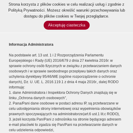
Strona korzysta z plików cookies w celu realizacji usług i zgodnie z
Polityką Prywatności
. Możesz określić warunki przechowywania lub
dostępu do plików cookies w Twojej przeglądarce.
Akceptuję ciasteczka
Informacja Administratora
Na podstawie art. 13 ust. 1 i 2 Rozporządzenia Parlamentu
Europejskiego i Rady (UE) 2016/679 z dnia 27 kwietnia 2016r. w
sprawie ochrony osób fizycznych w związku z przetwarzaniem danych
osobowych i w sprawie swobodnego przepływu takich danych oraz
uchylenia dyrektywy 95/46/WE (ogólne rozporządzenie o ochronie
danych), Dz. U. UE. L. 2016.119.1 z dnia 4 maja 2016r., dalej RODO
informuję:
1. dane Administratora i Inspektora Ochrony Danych znajdują się w
linku „Ochrona danych osobowych”,
2. Pana/Pani dane osobowe w postaci adresu IP, są przetwarzane w
celu udostępniania strony internetowej oraz wypełnienia obowiązków
prawnych spoczywających na administratorze(art.6 ust.1 lit.c RODO),
3. jeżeli korzysta Pan/Pani z odnośnika na stronie będącego adresem
e-mail placówki to zgadza się Pan/Pani na przetwarzanie danych w
celu udzielenia odpowiedzi,