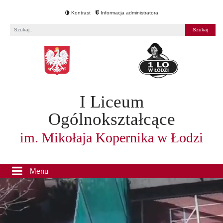
Kontrast
Informacja administratora
Fraza
I Liceum
Ogólnokształcące
im. Mikołaja Kopernika w Łodzi
Menu