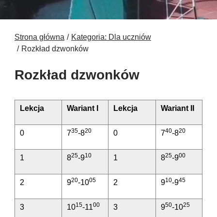
Strona główna
Kategoria: Dla uczniów
Rozkład dzwonków
Rozkład dzwonków
Lekcja
Wariant I
Lekcja
Wariant II
35
20
40
20
0
7
-8
0
7
-8
25
10
25
00
1
8
-9
1
8
-9
20
05
10
45
2
9
-10
2
9
-9
15
00
50
25
3
10
-11
3
9
-10