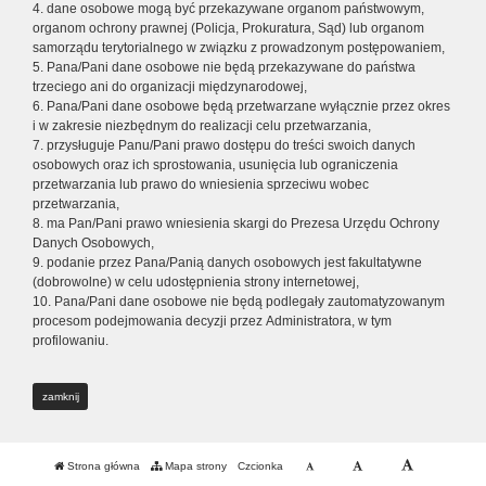
4. dane osobowe mogą być przekazywane organom państwowym,
organom ochrony prawnej (Policja, Prokuratura, Sąd) lub organom
samorządu terytorialnego w związku z prowadzonym postępowaniem,
5. Pana/Pani dane osobowe nie będą przekazywane do państwa
trzeciego ani do organizacji międzynarodowej,
6. Pana/Pani dane osobowe będą przetwarzane wyłącznie przez okres
i w zakresie niezbędnym do realizacji celu przetwarzania,
7. przysługuje Panu/Pani prawo dostępu do treści swoich danych
osobowych oraz ich sprostowania, usunięcia lub ograniczenia
przetwarzania lub prawo do wniesienia sprzeciwu wobec
przetwarzania,
8. ma Pan/Pani prawo wniesienia skargi do Prezesa Urzędu Ochrony
Danych Osobowych,
9. podanie przez Pana/Panią danych osobowych jest fakultatywne
(dobrowolne) w celu udostępnienia strony internetowej,
10. Pana/Pani dane osobowe nie będą podlegały zautomatyzowanym
procesom podejmowania decyzji przez Administratora, w tym
profilowaniu.
zamknij
Strona główna
Mapa strony
Czcionka