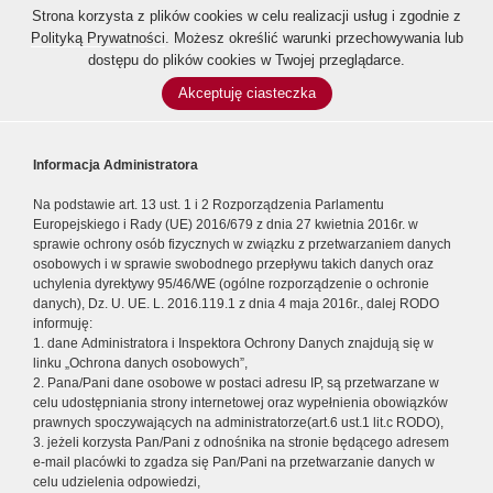
Strona korzysta z plików cookies w celu realizacji usług i zgodnie z
Polityką Prywatności
. Możesz określić warunki przechowywania lub
dostępu do plików cookies w Twojej przeglądarce.
Akceptuję ciasteczka
Informacja Administratora
Na podstawie art. 13 ust. 1 i 2 Rozporządzenia Parlamentu
Europejskiego i Rady (UE) 2016/679 z dnia 27 kwietnia 2016r. w
sprawie ochrony osób fizycznych w związku z przetwarzaniem danych
osobowych i w sprawie swobodnego przepływu takich danych oraz
uchylenia dyrektywy 95/46/WE (ogólne rozporządzenie o ochronie
danych), Dz. U. UE. L. 2016.119.1 z dnia 4 maja 2016r., dalej RODO
informuję:
1. dane Administratora i Inspektora Ochrony Danych znajdują się w
linku „Ochrona danych osobowych”,
2. Pana/Pani dane osobowe w postaci adresu IP, są przetwarzane w
celu udostępniania strony internetowej oraz wypełnienia obowiązków
prawnych spoczywających na administratorze(art.6 ust.1 lit.c RODO),
3. jeżeli korzysta Pan/Pani z odnośnika na stronie będącego adresem
e-mail placówki to zgadza się Pan/Pani na przetwarzanie danych w
celu udzielenia odpowiedzi,