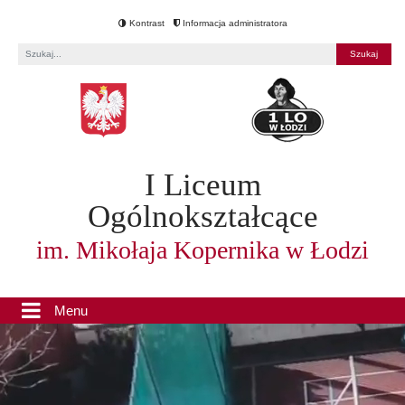
Kontrast
Informacja administratora
Fraza
I Liceum
Ogólnokształcące
im. Mikołaja Kopernika w Łodzi
Menu