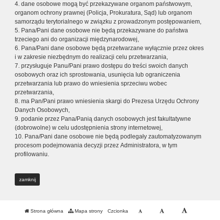
4. dane osobowe mogą być przekazywane organom państwowym,
organom ochrony prawnej (Policja, Prokuratura, Sąd) lub organom
samorządu terytorialnego w związku z prowadzonym postępowaniem,
5. Pana/Pani dane osobowe nie będą przekazywane do państwa
trzeciego ani do organizacji międzynarodowej,
6. Pana/Pani dane osobowe będą przetwarzane wyłącznie przez okres
i w zakresie niezbędnym do realizacji celu przetwarzania,
7. przysługuje Panu/Pani prawo dostępu do treści swoich danych
osobowych oraz ich sprostowania, usunięcia lub ograniczenia
przetwarzania lub prawo do wniesienia sprzeciwu wobec
przetwarzania,
8. ma Pan/Pani prawo wniesienia skargi do Prezesa Urzędu Ochrony
Danych Osobowych,
9. podanie przez Pana/Panią danych osobowych jest fakultatywne
(dobrowolne) w celu udostępnienia strony internetowej,
10. Pana/Pani dane osobowe nie będą podlegały zautomatyzowanym
procesom podejmowania decyzji przez Administratora, w tym
profilowaniu.
zamknij
Strona główna
Mapa strony
Czcionka