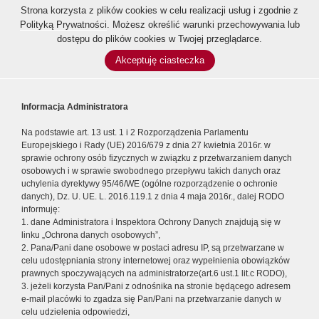
Strona korzysta z plików cookies w celu realizacji usług i zgodnie z
Polityką Prywatności
. Możesz określić warunki przechowywania lub
dostępu do plików cookies w Twojej przeglądarce.
Akceptuję ciasteczka
Informacja Administratora
Na podstawie art. 13 ust. 1 i 2 Rozporządzenia Parlamentu
Europejskiego i Rady (UE) 2016/679 z dnia 27 kwietnia 2016r. w
sprawie ochrony osób fizycznych w związku z przetwarzaniem danych
osobowych i w sprawie swobodnego przepływu takich danych oraz
uchylenia dyrektywy 95/46/WE (ogólne rozporządzenie o ochronie
danych), Dz. U. UE. L. 2016.119.1 z dnia 4 maja 2016r., dalej RODO
informuję:
1. dane Administratora i Inspektora Ochrony Danych znajdują się w
linku „Ochrona danych osobowych”,
2. Pana/Pani dane osobowe w postaci adresu IP, są przetwarzane w
celu udostępniania strony internetowej oraz wypełnienia obowiązków
prawnych spoczywających na administratorze(art.6 ust.1 lit.c RODO),
3. jeżeli korzysta Pan/Pani z odnośnika na stronie będącego adresem
e-mail placówki to zgadza się Pan/Pani na przetwarzanie danych w
celu udzielenia odpowiedzi,