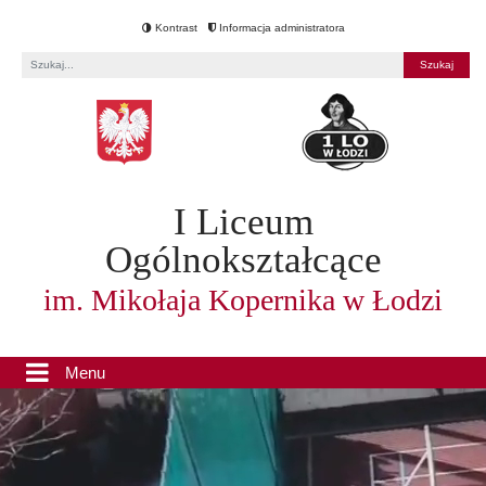
Kontrast
Informacja administratora
Fraza
I Liceum
Ogólnokształcące
im. Mikołaja Kopernika w Łodzi
Menu