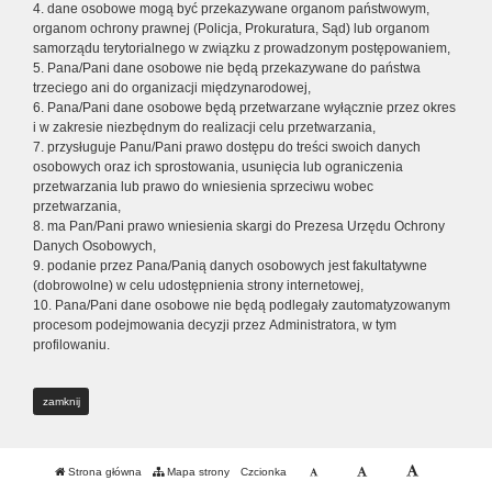
4. dane osobowe mogą być przekazywane organom państwowym,
organom ochrony prawnej (Policja, Prokuratura, Sąd) lub organom
samorządu terytorialnego w związku z prowadzonym postępowaniem,
5. Pana/Pani dane osobowe nie będą przekazywane do państwa
trzeciego ani do organizacji międzynarodowej,
6. Pana/Pani dane osobowe będą przetwarzane wyłącznie przez okres
i w zakresie niezbędnym do realizacji celu przetwarzania,
7. przysługuje Panu/Pani prawo dostępu do treści swoich danych
osobowych oraz ich sprostowania, usunięcia lub ograniczenia
przetwarzania lub prawo do wniesienia sprzeciwu wobec
przetwarzania,
8. ma Pan/Pani prawo wniesienia skargi do Prezesa Urzędu Ochrony
Danych Osobowych,
9. podanie przez Pana/Panią danych osobowych jest fakultatywne
(dobrowolne) w celu udostępnienia strony internetowej,
10. Pana/Pani dane osobowe nie będą podlegały zautomatyzowanym
procesom podejmowania decyzji przez Administratora, w tym
profilowaniu.
zamknij
Strona główna
Mapa strony
Czcionka