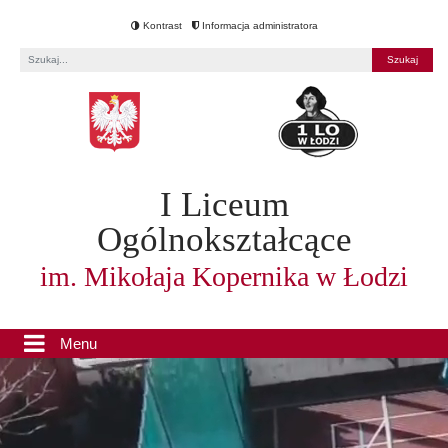
Kontrast
Informacja administratora
Fraza
I Liceum
Ogólnokształcące
im. Mikołaja Kopernika w Łodzi
Menu