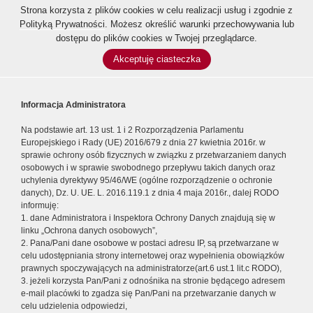
Strona korzysta z plików cookies w celu realizacji usług i zgodnie z
Polityką Prywatności
. Możesz określić warunki przechowywania lub
dostępu do plików cookies w Twojej przeglądarce.
Akceptuję ciasteczka
Informacja Administratora
Na podstawie art. 13 ust. 1 i 2 Rozporządzenia Parlamentu
Europejskiego i Rady (UE) 2016/679 z dnia 27 kwietnia 2016r. w
sprawie ochrony osób fizycznych w związku z przetwarzaniem danych
osobowych i w sprawie swobodnego przepływu takich danych oraz
uchylenia dyrektywy 95/46/WE (ogólne rozporządzenie o ochronie
danych), Dz. U. UE. L. 2016.119.1 z dnia 4 maja 2016r., dalej RODO
informuję:
1. dane Administratora i Inspektora Ochrony Danych znajdują się w
linku „Ochrona danych osobowych”,
2. Pana/Pani dane osobowe w postaci adresu IP, są przetwarzane w
celu udostępniania strony internetowej oraz wypełnienia obowiązków
prawnych spoczywających na administratorze(art.6 ust.1 lit.c RODO),
3. jeżeli korzysta Pan/Pani z odnośnika na stronie będącego adresem
e-mail placówki to zgadza się Pan/Pani na przetwarzanie danych w
celu udzielenia odpowiedzi,