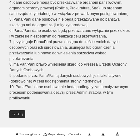
4. dane osobowe mogą być przekazywane organom państwowym,
organom ochrony prawnej (Policja, Prokuratura, Sąd) lub organom
samorządu terytorialnego w związku z prowadzonym postępowaniem,
5. Pana/Pani dane osobowe nie będą przekazywane do państwa
trzeciego ani do organizacji międzynarodowej,
6. Pana/Pani dane osobowe będą przetwarzane wyłącznie przez okres
i w zakresie niezbędnym do realizacji celu przetwarzania,
7. przysługuje Panu/Pani prawo dostępu do treści swoich danych
osobowych oraz ich sprostowania, usunięcia lub ograniczenia
przetwarzania lub prawo do wniesienia sprzeciwu wobec
przetwarzania,
8. ma Pan/Pani prawo wniesienia skargi do Prezesa Urzędu Ochrony
Danych Osobowych,
9. podanie przez Pana/Panią danych osobowych jest fakultatywne
(dobrowolne) w celu udostępnienia strony internetowej,
10. Pana/Pani dane osobowe nie będą podlegały zautomatyzowanym
procesom podejmowania decyzji przez Administratora, w tym
profilowaniu.
zamknij
Strona główna
Mapa strony
Czcionka