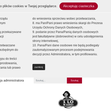
o plików cookies w Twojej przeglądarce.
Akceptuję ciasteczka
orządu
do wniesienia sprzeciwu wobec przetwarzania,
onym
8. ma Pan/Pani prawo wniesienia skargi do Prezesa
Urzędu Ochrony Danych Osobowych,
dą przekazywane
9. podanie przez Pana/Panią danych osobowych
cji
jest fakultatywne (dobrowolne) w celu udostępnienia
strony internetowej,
zetwarzane
10. Pana/Pani dane osobowe nie będą podlegały
niezbędnym do
zautomatyzowanym procesom podejmowania
decyzji przez Administratora, w tym profilowaniu.
ępu do treści
prostowania,
zamknij
zania lub prawo
a administratora
Fraza