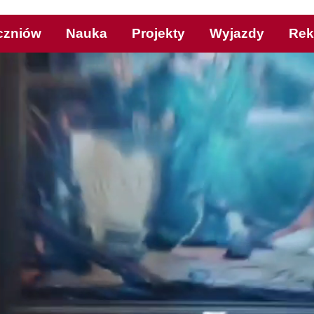
czniów
Nauka
Projekty
Wyjazdy
Rek