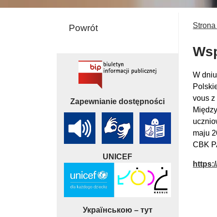
Strona
Powrót
Wsp
W dniu
Polski
vous z
Zapewnianie dostępności
Między
ucznio
maju 2
CBK PA
UNICEF
https:
Українською – тут