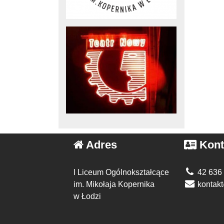
Adres
Kont
I Liceum Ogólnokształcące
42 636
im. Mikołaja Kopernika
kontakt
w Łodzi