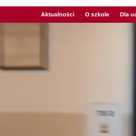
Aktualności
O szkole
Dla u