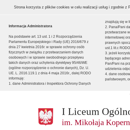
Strona korzysta z plików cookies w celu realizacji usług i zgodnie z
znajdują się w
Informacja Administratora
2. Pana/Pani da
przetwarzane w
Na podstawie art. 13 ust. 1 i 2 Rozporządzenia
internetowej o
Parlamentu Europejskiego i Rady (UE) 2016/679 z
prawnych spocz
dnia 27 kwietnia 2016r. w sprawie ochrony osób
ust.1 lit.c RODO
fizycznych w związku z przetwarzaniem danych
3. jeżeli korzy
osobowych i w sprawie swobodnego przepływu
będącego adres
takich danych oraz uchylenia dyrektywy 95/46/WE
Pan/Pani na pr
(ogólne rozporządzenie o ochronie danych), Dz. U.
udzielenia odp
UE. L. 2016.119.1 z dnia 4 maja 2016r., dalej RODO
4. dane osobo
informuję:
państwowym, or
1. dane Administratora i Inspektora Ochrony Danych
I Liceum Ogóln
im. Mikołaja Kopern