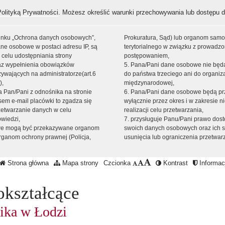
Polityką Prywatności
. Możesz określić warunki przechowywania lub dostępu d
 linku „Ochrona danych osobowych”,
Prokuratura, Sąd) lub organom sam
ne osobowe w postaci adresu IP, są
terytorialnego w związku z prowadz
 celu udostępniania strony
postępowaniem,
raz wypełnienia obowiązków
5. Pana/Pani dane osobowe nie bę
ywających na administratorze(art.6
do państwa trzeciego ani do organiza
),
międzynarodowej,
sta Pan/Pani z odnośnika na stronie
6. Pana/Pani dane osobowe będą pr
em e-mail placówki to zgadza się
wyłącznie przez okres i w zakresie 
zetwarzanie danych w celu
realizacji celu przetwarzania,
owiedzi,
7. przysługuje Panu/Pani prawo dost
we mogą być przekazywane organom
swoich danych osobowych oraz ich s
ganom ochrony prawnej (Policja,
usunięcia lub ograniczenia przetwar
Strona główna
Mapa strony
Czcionka
Kontrast
Informacj
okształcące
ika w Łodzi