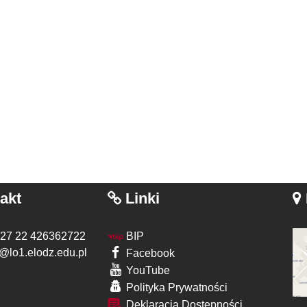
akt
Linki
 27 22 426362722
BIP
@lo1.elodz.edu.pl
Facebook
YouTube
Polityka Prywatności
Deklaracja Dostępności