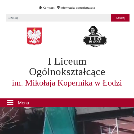
Kontrast
Informacja administratora
Fraza
I Liceum
Ogólnokształcące
im. Mikołaja Kopernika w Łodzi
Menu