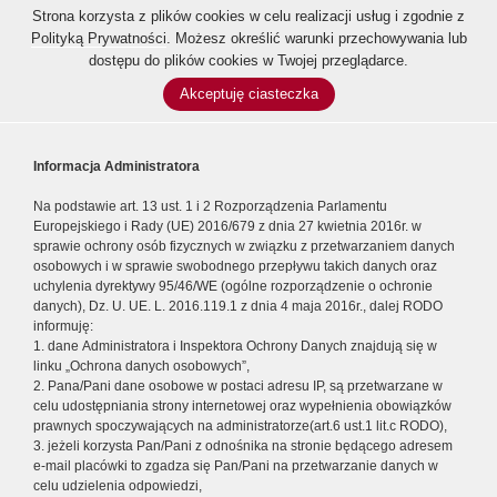
Strona korzysta z plików cookies w celu realizacji usług i zgodnie z
Polityką Prywatności
. Możesz określić warunki przechowywania lub
dostępu do plików cookies w Twojej przeglądarce.
Akceptuję ciasteczka
Informacja Administratora
Na podstawie art. 13 ust. 1 i 2 Rozporządzenia Parlamentu
Europejskiego i Rady (UE) 2016/679 z dnia 27 kwietnia 2016r. w
sprawie ochrony osób fizycznych w związku z przetwarzaniem danych
osobowych i w sprawie swobodnego przepływu takich danych oraz
uchylenia dyrektywy 95/46/WE (ogólne rozporządzenie o ochronie
danych), Dz. U. UE. L. 2016.119.1 z dnia 4 maja 2016r., dalej RODO
informuję:
1. dane Administratora i Inspektora Ochrony Danych znajdują się w
linku „Ochrona danych osobowych”,
2. Pana/Pani dane osobowe w postaci adresu IP, są przetwarzane w
celu udostępniania strony internetowej oraz wypełnienia obowiązków
prawnych spoczywających na administratorze(art.6 ust.1 lit.c RODO),
3. jeżeli korzysta Pan/Pani z odnośnika na stronie będącego adresem
e-mail placówki to zgadza się Pan/Pani na przetwarzanie danych w
celu udzielenia odpowiedzi,