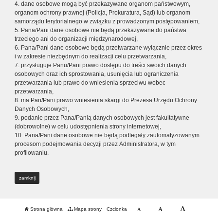
4. dane osobowe mogą być przekazywane organom państwowym,
organom ochrony prawnej (Policja, Prokuratura, Sąd) lub organom
samorządu terytorialnego w związku z prowadzonym postępowaniem,
5. Pana/Pani dane osobowe nie będą przekazywane do państwa
trzeciego ani do organizacji międzynarodowej,
6. Pana/Pani dane osobowe będą przetwarzane wyłącznie przez okres
i w zakresie niezbędnym do realizacji celu przetwarzania,
7. przysługuje Panu/Pani prawo dostępu do treści swoich danych
osobowych oraz ich sprostowania, usunięcia lub ograniczenia
przetwarzania lub prawo do wniesienia sprzeciwu wobec
przetwarzania,
8. ma Pan/Pani prawo wniesienia skargi do Prezesa Urzędu Ochrony
Danych Osobowych,
9. podanie przez Pana/Panią danych osobowych jest fakultatywne
(dobrowolne) w celu udostępnienia strony internetowej,
10. Pana/Pani dane osobowe nie będą podlegały zautomatyzowanym
procesom podejmowania decyzji przez Administratora, w tym
profilowaniu.
zamknij
Strona główna
Mapa strony
Czcionka