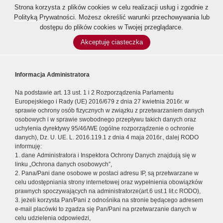
Strona korzysta z plików cookies w celu realizacji usług i zgodnie z
Polityką Prywatności
. Możesz określić warunki przechowywania lub
dostępu do plików cookies w Twojej przeglądarce.
Akceptuję ciasteczka
Informacja Administratora
Na podstawie art. 13 ust. 1 i 2 Rozporządzenia Parlamentu
Europejskiego i Rady (UE) 2016/679 z dnia 27 kwietnia 2016r. w
sprawie ochrony osób fizycznych w związku z przetwarzaniem danych
osobowych i w sprawie swobodnego przepływu takich danych oraz
uchylenia dyrektywy 95/46/WE (ogólne rozporządzenie o ochronie
danych), Dz. U. UE. L. 2016.119.1 z dnia 4 maja 2016r., dalej RODO
informuję:
1. dane Administratora i Inspektora Ochrony Danych znajdują się w
linku „Ochrona danych osobowych”,
2. Pana/Pani dane osobowe w postaci adresu IP, są przetwarzane w
celu udostępniania strony internetowej oraz wypełnienia obowiązków
prawnych spoczywających na administratorze(art.6 ust.1 lit.c RODO),
3. jeżeli korzysta Pan/Pani z odnośnika na stronie będącego adresem
e-mail placówki to zgadza się Pan/Pani na przetwarzanie danych w
celu udzielenia odpowiedzi,