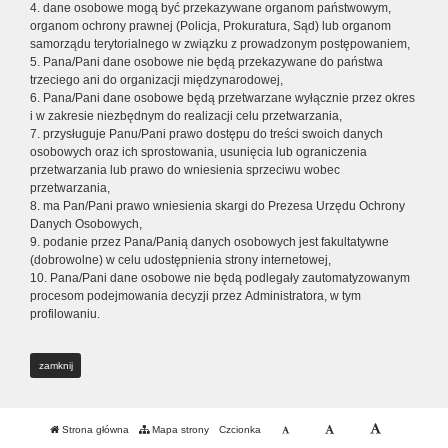
4. dane osobowe mogą być przekazywane organom państwowym,
organom ochrony prawnej (Policja, Prokuratura, Sąd) lub organom
samorządu terytorialnego w związku z prowadzonym postępowaniem,
5. Pana/Pani dane osobowe nie będą przekazywane do państwa
trzeciego ani do organizacji międzynarodowej,
6. Pana/Pani dane osobowe będą przetwarzane wyłącznie przez okres
i w zakresie niezbędnym do realizacji celu przetwarzania,
7. przysługuje Panu/Pani prawo dostępu do treści swoich danych
osobowych oraz ich sprostowania, usunięcia lub ograniczenia
przetwarzania lub prawo do wniesienia sprzeciwu wobec
przetwarzania,
8. ma Pan/Pani prawo wniesienia skargi do Prezesa Urzędu Ochrony
Danych Osobowych,
9. podanie przez Pana/Panią danych osobowych jest fakultatywne
(dobrowolne) w celu udostępnienia strony internetowej,
10. Pana/Pani dane osobowe nie będą podlegały zautomatyzowanym
procesom podejmowania decyzji przez Administratora, w tym
profilowaniu.
zamknij
Strona główna
Mapa strony
Czcionka