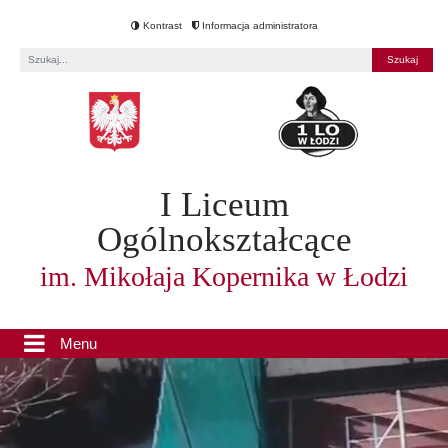
Kontrast
Informacja administratora
Fraza
I Liceum
Ogólnokształcące
im. Mikołaja Kopernika w Łodzi
Menu