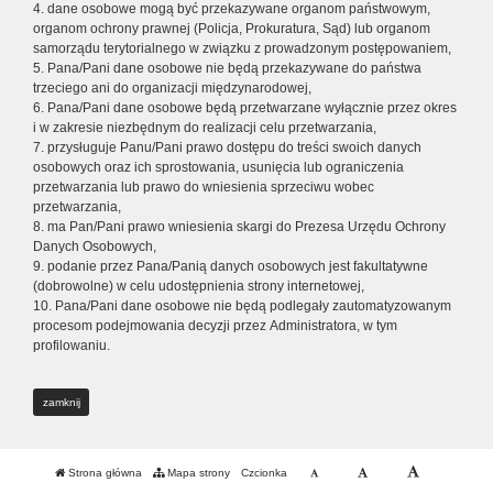
4. dane osobowe mogą być przekazywane organom państwowym,
organom ochrony prawnej (Policja, Prokuratura, Sąd) lub organom
samorządu terytorialnego w związku z prowadzonym postępowaniem,
5. Pana/Pani dane osobowe nie będą przekazywane do państwa
trzeciego ani do organizacji międzynarodowej,
6. Pana/Pani dane osobowe będą przetwarzane wyłącznie przez okres
i w zakresie niezbędnym do realizacji celu przetwarzania,
7. przysługuje Panu/Pani prawo dostępu do treści swoich danych
osobowych oraz ich sprostowania, usunięcia lub ograniczenia
przetwarzania lub prawo do wniesienia sprzeciwu wobec
przetwarzania,
8. ma Pan/Pani prawo wniesienia skargi do Prezesa Urzędu Ochrony
Danych Osobowych,
9. podanie przez Pana/Panią danych osobowych jest fakultatywne
(dobrowolne) w celu udostępnienia strony internetowej,
10. Pana/Pani dane osobowe nie będą podlegały zautomatyzowanym
procesom podejmowania decyzji przez Administratora, w tym
profilowaniu.
zamknij
Strona główna
Mapa strony
Czcionka