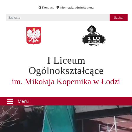
Kontrast
Informacja administratora
Fraza
I Liceum
Ogólnokształcące
im. Mikołaja Kopernika w Łodzi
Menu