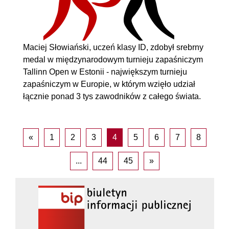
Maciej Słowiański, uczeń klasy ID, zdobył srebrny
medal w międzynarodowym turnieju zapaśniczym
Tallinn Open w Estonii - największym turnieju
zapaśniczym w Europie, w którym wzięło udział
łącznie ponad 3 tys zawodników z całego świata.
«
1
2
3
4
5
6
7
8
...
44
45
»