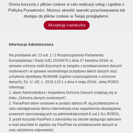
Strona korzysta z plików cookies w celu realizacji usług i zgodnie z
Polityką Prywatności
. Możesz określić warunki przechowywania lub
dostępu do plików cookies w Twojej przeglądarce.
Akceptuję ciasteczka
Informacja Administratora
Na podstawie art. 13 ust. 1 i 2 Rozporządzenia Parlamentu
Europejskiego i Rady (UE) 2016/679 z dnia 27 kwietnia 2016r. w
sprawie ochrony osób fizycznych w związku z przetwarzaniem danych
osobowych i w sprawie swobodnego przepływu takich danych oraz
uchylenia dyrektywy 95/46/WE (ogólne rozporządzenie o ochronie
danych), Dz. U. UE. L. 2016.119.1 z dnia 4 maja 2016r., dalej RODO
informuję:
1. dane Administratora i Inspektora Ochrony Danych znajdują się w
linku „Ochrona danych osobowych”,
2. Pana/Pani dane osobowe w postaci adresu IP, są przetwarzane w
celu udostępniania strony internetowej oraz wypełnienia obowiązków
prawnych spoczywających na administratorze(art.6 ust.1 lit.c RODO),
3. jeżeli korzysta Pan/Pani z odnośnika na stronie będącego adresem
e-mail placówki to zgadza się Pan/Pani na przetwarzanie danych w
celu udzielenia odpowiedzi,