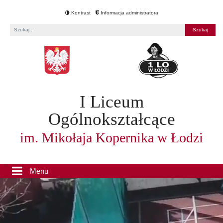
Kontrast
Informacja administratora
Fraza
I Liceum
Ogólnokształcące
im. Mikołaja Kopernika w Łodzi
Menu