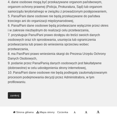
4. dane osobowe mogą być przekazywane organom państwowym,
organom ochrony prawnej (Policja, Prokuratura, Sąd) lub organom
samorządu terytorialnego w związku z prowadzonym postępowaniem,
5. Pana/Pani dane osobowe nie będą przekazywane do państwa
trzeciego ani do organizacji międzynarodowej,
6. Pana/Pani dane osobowe będą przetwarzane wyłącznie przez okres
i w zakresie niezbędnym do realizacji celu przetwarzania,
7. przysługuje Panu/Pani prawo dostępu do treści swoich danych
osobowych oraz ich sprostowania, usunięcia lub ograniczenia
przetwarzania lub prawo do wniesienia sprzeciwu wobec
przetwarzania,
8. ma Pan/Pani prawo wniesienia skargi do Prezesa Urzędu Ochrony
Danych Osobowych,
9. podanie przez Pana/Panią danych osobowych jest fakultatywne
(dobrowolne) w celu udostępnienia strony internetowej,
10. Pana/Pani dane osobowe nie będą podlegały zautomatyzowanym
procesom podejmowania decyzji przez Administratora, w tym
profilowaniu.
zamknij
Strona główna
Mapa strony
Czcionka