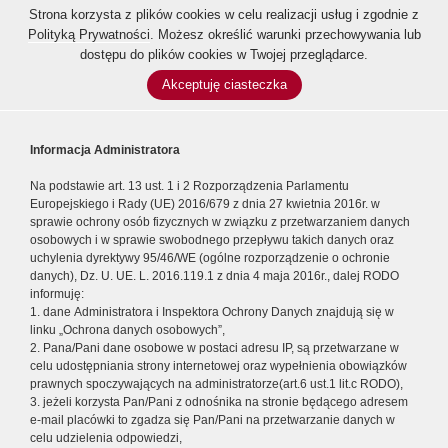
Strona korzysta z plików cookies w celu realizacji usług i zgodnie z
Polityką Prywatności
. Możesz określić warunki przechowywania lub
dostępu do plików cookies w Twojej przeglądarce.
Akceptuję ciasteczka
Informacja Administratora
Na podstawie art. 13 ust. 1 i 2 Rozporządzenia Parlamentu
Europejskiego i Rady (UE) 2016/679 z dnia 27 kwietnia 2016r. w
sprawie ochrony osób fizycznych w związku z przetwarzaniem danych
osobowych i w sprawie swobodnego przepływu takich danych oraz
uchylenia dyrektywy 95/46/WE (ogólne rozporządzenie o ochronie
danych), Dz. U. UE. L. 2016.119.1 z dnia 4 maja 2016r., dalej RODO
informuję:
1. dane Administratora i Inspektora Ochrony Danych znajdują się w
linku „Ochrona danych osobowych”,
2. Pana/Pani dane osobowe w postaci adresu IP, są przetwarzane w
celu udostępniania strony internetowej oraz wypełnienia obowiązków
prawnych spoczywających na administratorze(art.6 ust.1 lit.c RODO),
3. jeżeli korzysta Pan/Pani z odnośnika na stronie będącego adresem
e-mail placówki to zgadza się Pan/Pani na przetwarzanie danych w
celu udzielenia odpowiedzi,