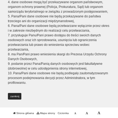
4. dane osobowe mogą być przekazywane organom państwowym,
organom ochrony prawnej (Policja, Prokuratura, Sąd) lub organom
samorządu terytorialnego w związku z prowadzonym postępowaniem,
5. Pana/Pani dane osobowe nie będą przekazywane do państwa
trzeciego ani do organizacji międzynarodowej,
6. Pana/Pani dane osobowe będą przetwarzane wyłącznie przez okres
i w zakresie niezbędnym do realizacji celu przetwarzania,
7. przysługuje Panu/Pani prawo dostępu do treści swoich danych
osobowych oraz ich sprostowania, usunięcia lub ograniczenia
przetwarzania lub prawo do wniesienia sprzeciwu wobec
przetwarzania,
8. ma Pan/Pani prawo wniesienia skargi do Prezesa Urzędu Ochrony
Danych Osobowych,
9. podanie przez Pana/Panią danych osobowych jest fakultatywne
(dobrowolne) w celu udostępnienia strony internetowej,
10. Pana/Pani dane osobowe nie będą podlegały zautomatyzowanym
procesom podejmowania decyzji przez Administratora, w tym
profilowaniu.
zamknij
Strona główna
Mapa strony
Czcionka