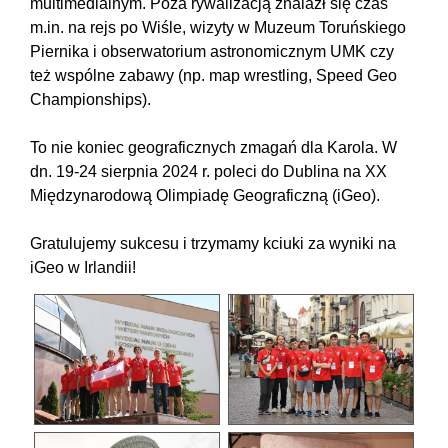
multimedialnym. Poza rywalizacją znalazł się czas
m.in. na rejs po Wiśle, wizyty w Muzeum Toruńskiego
Piernika i obserwatorium astronomicznym UMK czy
też wspólne zabawy (np. map wrestling, Speed Geo
Championships).
To nie koniec geograficznych zmagań dla Karola. W
dn. 19-24 sierpnia 2024 r. poleci do Dublina na XX
Międzynarodową Olimpiadę Geograficzną (iGeo).
Gratulujemy sukcesu i trzymamy kciuki za wyniki na
iGeo w Irlandii!