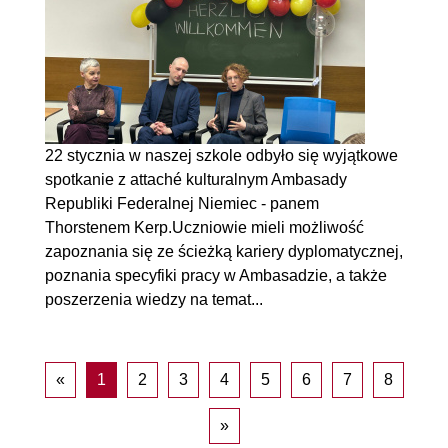
22 stycznia w naszej szkole odbyło się wyjątkowe
spotkanie z attaché kulturalnym Ambasady
Republiki Federalnej Niemiec - panem
Thorstenem Kerp.Uczniowie mieli możliwość
zapoznania się ze ścieżką kariery dyplomatycznej,
poznania specyfiki pracy w Ambasadzie, a także
poszerzenia wiedzy na temat...
«
1
2
3
4
5
6
7
8
»