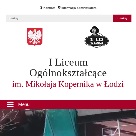
Kontrast
Informacja administratora
Fraza
I Liceum
Ogólnokształcące
im. Mikołaja Kopernika w Łodzi
Menu