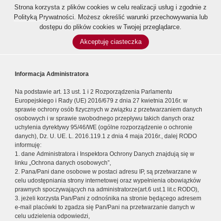
Strona korzysta z plików cookies w celu realizacji usług i zgodnie z
Polityką Prywatności
. Możesz określić warunki przechowywania lub
dostępu do plików cookies w Twojej przeglądarce.
Akceptuję ciasteczka
Informacja Administratora
Na podstawie art. 13 ust. 1 i 2 Rozporządzenia Parlamentu
Europejskiego i Rady (UE) 2016/679 z dnia 27 kwietnia 2016r. w
sprawie ochrony osób fizycznych w związku z przetwarzaniem danych
osobowych i w sprawie swobodnego przepływu takich danych oraz
uchylenia dyrektywy 95/46/WE (ogólne rozporządzenie o ochronie
danych), Dz. U. UE. L. 2016.119.1 z dnia 4 maja 2016r., dalej RODO
informuję:
1. dane Administratora i Inspektora Ochrony Danych znajdują się w
linku „Ochrona danych osobowych”,
2. Pana/Pani dane osobowe w postaci adresu IP, są przetwarzane w
celu udostępniania strony internetowej oraz wypełnienia obowiązków
prawnych spoczywających na administratorze(art.6 ust.1 lit.c RODO),
3. jeżeli korzysta Pan/Pani z odnośnika na stronie będącego adresem
e-mail placówki to zgadza się Pan/Pani na przetwarzanie danych w
celu udzielenia odpowiedzi,