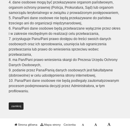
4. dane osobowe mogą być przekazywane organom państwowym,
organom ochrony prawnej (Policja, Prokuratura, Sąd) lub organom
samorządu terytorialnego w związku z prowadzonym postępowaniem,
5. Pana/Pani dane osobowe nie będą przekazywane do państwa
trzeciego ani do organizacji międzynarodowej,
6. Pana/Pani dane osobowe będą przetwarzane wyłącznie przez okres
i w zakresie niezbędnym do realizacji celu przetwarzania,
7. przysługuje Panu/Pani prawo dostępu do treści swoich danych
osobowych oraz ich sprostowania, usunięcia lub ograniczenia
przetwarzania lub prawo do wniesienia sprzeciwu wobec
przetwarzania,
8. ma Pan/Pani prawo wniesienia skargi do Prezesa Urzędu Ochrony
Danych Osobowych,
9. podanie przez Pana/Panią danych osobowych jest fakultatywne
(dobrowolne) w celu udostępnienia strony internetowej,
10. Pana/Pani dane osobowe nie będą podlegały zautomatyzowanym
procesom podejmowania decyzji przez Administratora, w tym
profilowaniu.
zamknij
Strona główna
Mapa strony
Czcionka