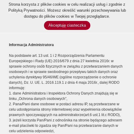
Strona korzysta z plików cookies w celu realizacji usług i zgodnie z
Polityką Prywatności
. Możesz określić warunki przechowywania lub
dostępu do plików cookies w Twojej przeglądarce.
Akceptuję ciasteczka
Informacja Administratora
Na podstawie art. 13 ust. 1 i 2 Rozporządzenia Parlamentu
Europejskiego i Rady (UE) 2016/679 z dnia 27 kwietnia 2016r. w
sprawie ochrony osób fizycznych w związku z przetwarzaniem danych
osobowych i w sprawie swobodnego przepływu takich danych oraz
uchylenia dyrektywy 95/46/WE (ogólne rozporządzenie o ochronie
danych), Dz. U. UE. L. 2016.119.1 z dnia 4 maja 2016r., dalej RODO
informuję:
1. dane Administratora i Inspektora Ochrony Danych znajdują się w
linku „Ochrona danych osobowych”,
2. Pana/Pani dane osobowe w postaci adresu IP, są przetwarzane w
celu udostępniania strony internetowej oraz wypełnienia obowiązków
prawnych spoczywających na administratorze(art.6 ust.1 lit.c RODO),
3. jeżeli korzysta Pan/Pani z odnośnika na stronie będącego adresem
e-mail placówki to zgadza się Pan/Pani na przetwarzanie danych w
celu udzielenia odpowiedzi,