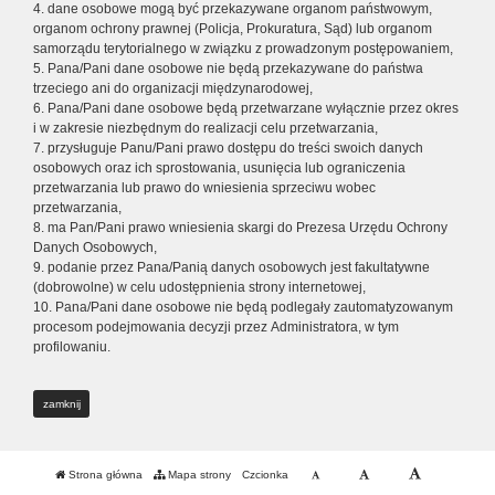
4. dane osobowe mogą być przekazywane organom państwowym,
organom ochrony prawnej (Policja, Prokuratura, Sąd) lub organom
samorządu terytorialnego w związku z prowadzonym postępowaniem,
5. Pana/Pani dane osobowe nie będą przekazywane do państwa
trzeciego ani do organizacji międzynarodowej,
6. Pana/Pani dane osobowe będą przetwarzane wyłącznie przez okres
i w zakresie niezbędnym do realizacji celu przetwarzania,
7. przysługuje Panu/Pani prawo dostępu do treści swoich danych
osobowych oraz ich sprostowania, usunięcia lub ograniczenia
przetwarzania lub prawo do wniesienia sprzeciwu wobec
przetwarzania,
8. ma Pan/Pani prawo wniesienia skargi do Prezesa Urzędu Ochrony
Danych Osobowych,
9. podanie przez Pana/Panią danych osobowych jest fakultatywne
(dobrowolne) w celu udostępnienia strony internetowej,
10. Pana/Pani dane osobowe nie będą podlegały zautomatyzowanym
procesom podejmowania decyzji przez Administratora, w tym
profilowaniu.
zamknij
Strona główna
Mapa strony
Czcionka