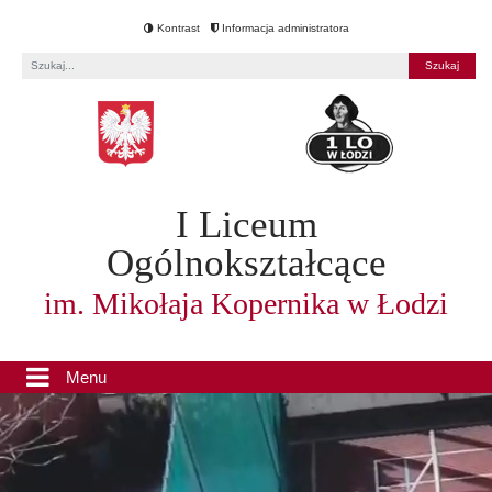
Kontrast
Informacja administratora
Fraza
I Liceum
Ogólnokształcące
im. Mikołaja Kopernika w Łodzi
Menu