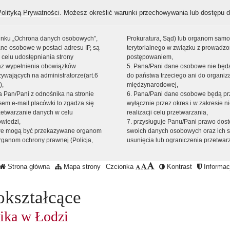
Polityką Prywatności
. Możesz określić warunki przechowywania lub dostępu d
 linku „Ochrona danych osobowych”,
Prokuratura, Sąd) lub organom sam
ne osobowe w postaci adresu IP, są
terytorialnego w związku z prowadz
 celu udostępniania strony
postępowaniem,
raz wypełnienia obowiązków
5. Pana/Pani dane osobowe nie bę
ywających na administratorze(art.6
do państwa trzeciego ani do organiza
),
międzynarodowej,
sta Pan/Pani z odnośnika na stronie
6. Pana/Pani dane osobowe będą pr
em e-mail placówki to zgadza się
wyłącznie przez okres i w zakresie 
zetwarzanie danych w celu
realizacji celu przetwarzania,
owiedzi,
7. przysługuje Panu/Pani prawo dost
we mogą być przekazywane organom
swoich danych osobowych oraz ich s
ganom ochrony prawnej (Policja,
usunięcia lub ograniczenia przetwar
Strona główna
Mapa strony
Czcionka
Kontrast
Informacj
okształcące
ika w Łodzi