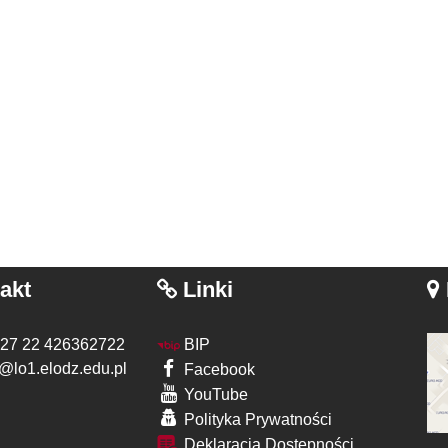
akt
Linki
 27 22 426362722
BIP
@lo1.elodz.edu.pl
Facebook
YouTube
Polityka Prywatności
Deklaracja Dostępności