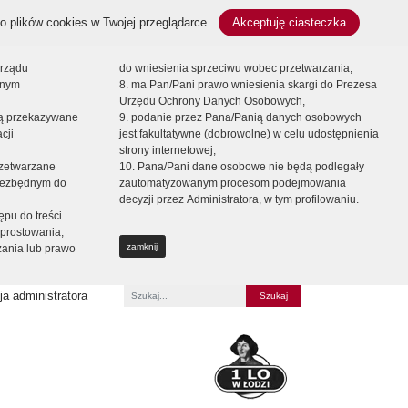
o plików cookies w Twojej przeglądarce.
Akceptuję ciasteczka
orządu
do wniesienia sprzeciwu wobec przetwarzania,
onym
8. ma Pan/Pani prawo wniesienia skargi do Prezesa
Urzędu Ochrony Danych Osobowych,
dą przekazywane
9. podanie przez Pana/Panią danych osobowych
cji
jest fakultatywne (dobrowolne) w celu udostępnienia
strony internetowej,
zetwarzane
10. Pana/Pani dane osobowe nie będą podlegały
niezbędnym do
zautomatyzowanym procesom podejmowania
decyzji przez Administratora, w tym profilowaniu.
ępu do treści
prostowania,
zamknij
zania lub prawo
a administratora
Fraza