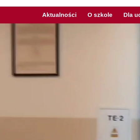
Aktualności
O szkole
Dla u