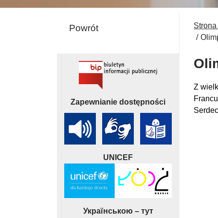
Strona
Powrót
Olim
Oli
Z wiel
Francu
Zapewnianie dostępności
Serdec
UNICEF
Українською – тут