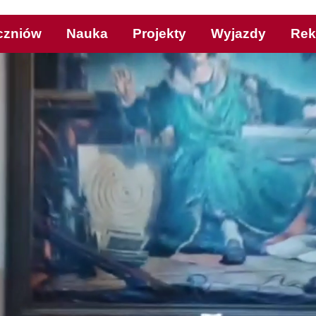
czniów
Nauka
Projekty
Wyjazdy
Rek