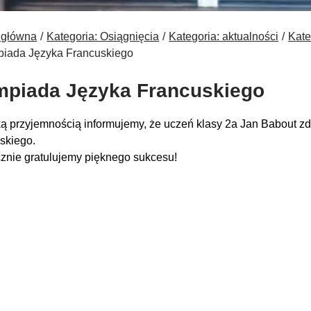
 główna
Kategoria: Osiągnięcia
Kategoria: aktualności
Kate
piada Języka Francuskiego
mpiada Języka Francuskiego
ką przyjemnością informujemy, że uczeń klasy 2a Jan Babout zdo
skiego.
znie gratulujemy pięknego sukcesu!