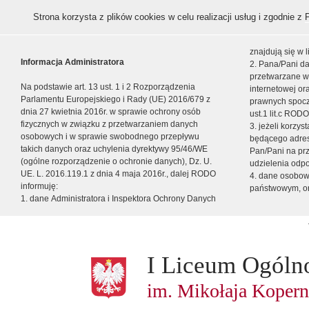
Strona korzysta z plików cookies w celu realizacji usług i zgodnie z
znajdują się w
Informacja Administratora
2. Pana/Pani da
przetwarzane w
Na podstawie art. 13 ust. 1 i 2 Rozporządzenia
internetowej o
Parlamentu Europejskiego i Rady (UE) 2016/679 z
prawnych spocz
dnia 27 kwietnia 2016r. w sprawie ochrony osób
ust.1 lit.c RODO
fizycznych w związku z przetwarzaniem danych
3. jeżeli korzy
osobowych i w sprawie swobodnego przepływu
będącego adres
takich danych oraz uchylenia dyrektywy 95/46/WE
Pan/Pani na pr
(ogólne rozporządzenie o ochronie danych), Dz. U.
udzielenia odp
UE. L. 2016.119.1 z dnia 4 maja 2016r., dalej RODO
4. dane osobo
informuję:
państwowym, or
1. dane Administratora i Inspektora Ochrony Danych
I Liceum Ogóln
im. Mikołaja Kopern