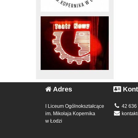
Adres
Kont
I Liceum Ogólnokształcące
42 636
im. Mikołaja Kopernika
kontakt
w Łodzi