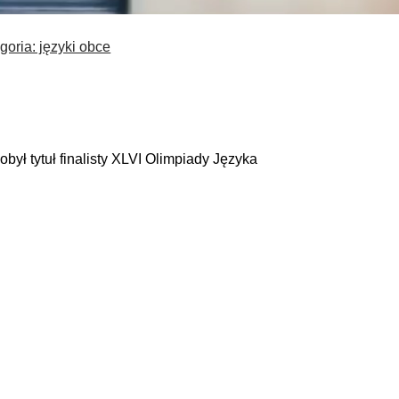
goria: języki obce
był tytuł finalisty XLVI Olimpiady Języka