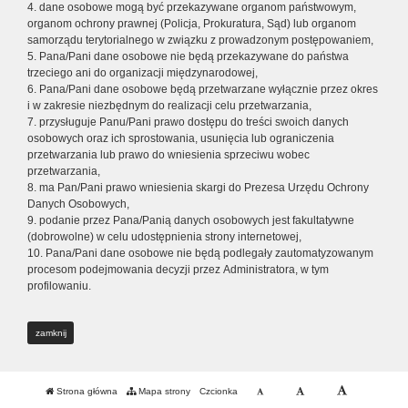
4. dane osobowe mogą być przekazywane organom państwowym,
organom ochrony prawnej (Policja, Prokuratura, Sąd) lub organom
samorządu terytorialnego w związku z prowadzonym postępowaniem,
5. Pana/Pani dane osobowe nie będą przekazywane do państwa
trzeciego ani do organizacji międzynarodowej,
6. Pana/Pani dane osobowe będą przetwarzane wyłącznie przez okres
i w zakresie niezbędnym do realizacji celu przetwarzania,
7. przysługuje Panu/Pani prawo dostępu do treści swoich danych
osobowych oraz ich sprostowania, usunięcia lub ograniczenia
przetwarzania lub prawo do wniesienia sprzeciwu wobec
przetwarzania,
8. ma Pan/Pani prawo wniesienia skargi do Prezesa Urzędu Ochrony
Danych Osobowych,
9. podanie przez Pana/Panią danych osobowych jest fakultatywne
(dobrowolne) w celu udostępnienia strony internetowej,
10. Pana/Pani dane osobowe nie będą podlegały zautomatyzowanym
procesom podejmowania decyzji przez Administratora, w tym
profilowaniu.
zamknij
Strona główna
Mapa strony
Czcionka