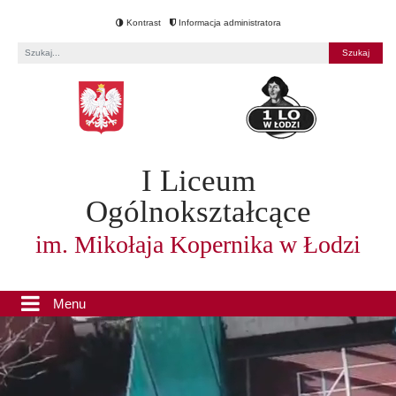
Kontrast
Informacja administratora
Fraza
I Liceum
Ogólnokształcące
im. Mikołaja Kopernika w Łodzi
Menu