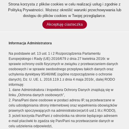
Strona korzysta z plików cookies w celu realizacji usług i zgodnie z
Polityką Prywatności
. Możesz określić warunki przechowywania lub
dostępu do plików cookies w Twojej przeglądarce.
Akceptuję ciasteczka
Informacja Administratora
Na podstawie art. 13 ust. 1 i 2 Rozporządzenia Parlamentu
Europejskiego i Rady (UE) 2016/679 z dnia 27 kwietnia 2016r. w
sprawie ochrony osób fizycznych w związku z przetwarzaniem danych
osobowych i w sprawie swobodnego przepływu takich danych oraz
uchylenia dyrektywy 95/46/WE (ogólne rozporządzenie o ochronie
danych), Dz. U. UE. L. 2016.119.1 z dnia 4 maja 2016r., dalej RODO
informuję:
1. dane Administratora i Inspektora Ochrony Danych znajdują się w
linku „Ochrona danych osobowych”,
2. Pana/Pani dane osobowe w postaci adresu IP, są przetwarzane w
celu udostępniania strony internetowej oraz wypełnienia obowiązków
prawnych spoczywających na administratorze(art.6 ust.1 lit.c RODO),
3. jeżeli korzysta Pan/Pani z odnośnika na stronie będącego adresem
e-mail placówki to zgadza się Pan/Pani na przetwarzanie danych w
celu udzielenia odpowiedzi,